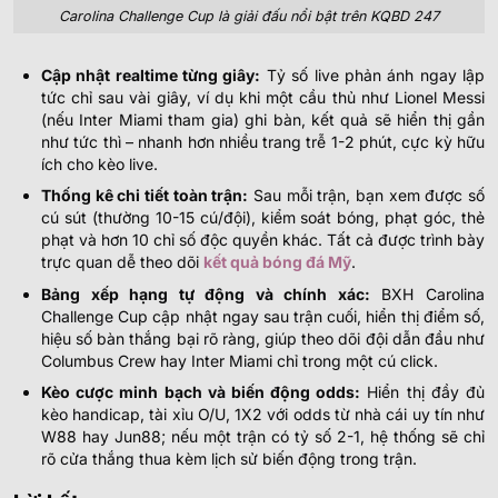
Carolina Challenge Cup là giải đấu nổi bật trên KQBD 247
Cập nhật realtime từng giây:
Tỷ số live phản ánh ngay lập
tức chỉ sau vài giây, ví dụ khi một cầu thủ như Lionel Messi
(nếu Inter Miami tham gia) ghi bàn, kết quả sẽ hiển thị gần
như tức thì – nhanh hơn nhiều trang trễ 1-2 phút, cực kỳ hữu
ích cho kèo live.
Thống kê chi tiết toàn trận:
Sau mỗi trận, bạn xem được số
cú sút (thường 10-15 cú/đội), kiểm soát bóng, phạt góc, thẻ
phạt và hơn 10 chỉ số độc quyền khác. Tất cả được trình bày
trực quan dễ theo dõi
kết quả bóng đá Mỹ
.
Bảng xếp hạng tự động và chính xác:
BXH Carolina
Challenge Cup cập nhật ngay sau trận cuối, hiển thị điểm số,
hiệu số bàn thắng bại rõ ràng, giúp theo dõi đội dẫn đầu như
Columbus Crew hay Inter Miami chỉ trong một cú click.
Kèo cược minh bạch và biến động odds:
Hiển thị đầy đủ
kèo handicap, tài xỉu O/U, 1X2 với odds từ nhà cái uy tín như
W88 hay Jun88; nếu một trận có tỷ số 2-1, hệ thống sẽ chỉ
rõ cửa thắng thua kèm lịch sử biến động trong trận.