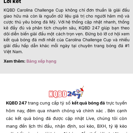
Lời kết
KQBD Carolina Challenge Cup không chỉ đơn thuần là giải đấu
giao hữu mà còn là nguồn dữ liệu giá trị cho người hâm mộ và
cược thủ yêu bóng đá Mỹ. Với hệ thống cập nhật nhanh, thống
kê đầy đủ và phân tích chuyên sâu, KQBD 247 giúp bạn theo
dõi diễn biến giải đấu một cách trọn vẹn. Đừng bỏ lỡ cơ hội xem
kết quả bóng đá mới nhất của Carolina Challenge Cup và nhiều
giải đấu hấp dẫn khác mỗi ngày tại chuyên trang bóng đá #1
Việt Nam.
Xem thêm:
Bảng xếp hạng
KQBD 247
trang cung cấp tỷ số
kết quả bóng đá
trực tuyến
hôm nay, đêm qua nhanh chóng và chính xác . Bên cạnh
các kết quả bóng đá được cập nhật Live, chúng tôi còn
mang đến lịch thi đấu, nhận định, soi kèo, BXH, tỷ lệ kèo