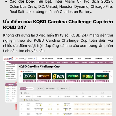
Các đội bóng nổi bật:
Inter Miami CF (vô địch 2022),
Columbus Crew, D.C. United, Houston Dynamo, Chicago Fire,
Real Salt Lake, cùng chủ nhà Charleston Battery.
Ưu điểm của KQBD Carolina Challenge Cup trên
KQBD 247
Không chỉ dừng lại ở việc hiển thị tỷ số, KQBD 247 mang đến trải
nghiệm theo dõi KQBD Carolina Challenge Cup toàn diện với
nhiều ưu điểm vượt trội, đáp ứng cả nhu cầu xem bóng lẫn phân
tích cá cược chuyên sâu.