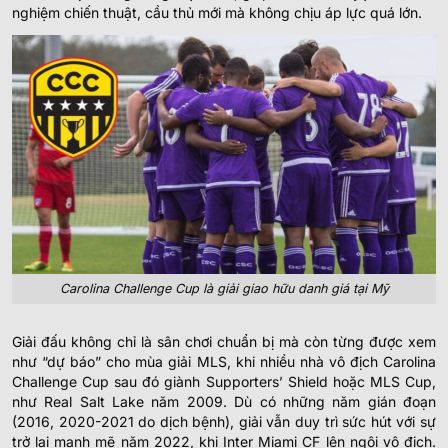
nghiệm chiến thuật, cầu thủ mới mà không chịu áp lực quá lớn.
Carolina Challenge Cup là giải giao hữu danh giá tại Mỹ
Giải đấu không chỉ là sân chơi chuẩn bị mà còn từng được xem
như “dự báo” cho mùa giải MLS, khi nhiều nhà vô địch Carolina
Challenge Cup sau đó giành Supporters’ Shield hoặc MLS Cup,
như Real Salt Lake năm 2009. Dù có những năm gián đoạn
(2016, 2020-2021 do dịch bệnh), giải vẫn duy trì sức hút với sự
trở lại mạnh mẽ năm 2022, khi Inter Miami CF lên ngôi vô địch.