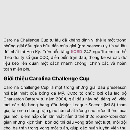
Carolina Challenge Cup từ lâu đã khẳng định vị thế là một trong
những giải đấu giao hữu tiền mùa giải (pre-season) uy tín và lâu
đời nhất tại Hoa Kỳ. Trên nền tảng
KQBD
247, người xem có thể
theo dõi tỷ số giải CCC, diễn biến trận đấu, thống kê và các dữ
liệu kèo liên quan một cách nhanh chóng, chính xác và hoàn
toàn miễn phí.
Giới thiệu Carolina Challenge Cup
Carolina Challenge Cup là một trong những giải đấu preseason
nổi bật nhất của bóng đá Mỹ. Được tổ chức bởi câu lạc bộ
Charleston Battery từ năm 2004, giải đấu này nổi tiếng với việc
mời các đội bóng hàng đầu Major League Soccer (MLS) tham
gia, tạo nên những trận giao hữu chất lượng cao trước thềm mùa
giải mới. Điểm hấp dẫn lớn nhất nằm ở thể thức round-robin đơn
giản nhưng kịch tính: bốn đội thi đấu vòng tròn một lượt, mỗi đội
chơi ba trận trong vòng một tuần, giúp các huấn luyện viên thử