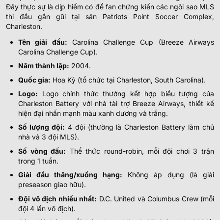
Đây thực sự là dịp hiếm có để fan chứng kiến các ngôi sao MLS
thi đấu gần gũi tại sân Patriots Point Soccer Complex,
Charleston.
Tên giải đấu:
Carolina Challenge Cup (Breeze Airways
Carolina Challenge Cup).
Năm thành lập:
2004.
Quốc gia:
Hoa Kỳ (tổ chức tại Charleston, South Carolina).
Logo:
Logo chính thức thường kết hợp biểu tượng của
Charleston Battery với nhà tài trợ Breeze Airways, thiết kế
hiện đại nhấn mạnh màu xanh dương và trắng.
Số lượng đội:
4 đội (thường là Charleston Battery làm chủ
nhà và 3 đội MLS).
Số vòng đấu:
Thể thức round-robin, mỗi đội chơi 3 trận
trong 1 tuần.
Giải đấu thăng/xuống hạng:
Không áp dụng (là giải
preseason giao hữu).
Đội vô địch nhiều nhất:
D.C. United và Columbus Crew (mỗi
đội 4 lần vô địch).