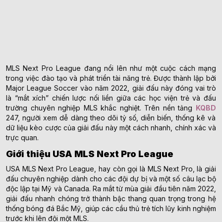
MLS Next Pro League đang nổi lên như một cuộc cách mạng
trong việc đào tạo và phát triển tài năng trẻ. Được thành lập bởi
Major League Soccer vào năm 2022, giải đấu này đóng vai trò
là “mắt xích” chiến lược nối liền giữa các học viện trẻ và đấu
trường chuyên nghiệp MLS khắc nghiệt. Trên nền tảng
KQBD
247, người xem dễ dàng theo dõi tỷ số, diễn biến, thống kê và
dữ liệu kèo cược của giải đấu này một cách nhanh, chính xác và
trực quan.
Giới thiệu USA MLS Next Pro League
USA MLS Next Pro League, hay còn gọi là MLS Next Pro, là giải
đấu chuyên nghiệp dành cho các đội dự bị và một số câu lạc bộ
độc lập tại Mỹ và Canada. Ra mắt từ mùa giải đầu tiên năm 2022,
giải đấu nhanh chóng trở thành bậc thang quan trọng trong hệ
thống bóng đá Bắc Mỹ, giúp các cầu thủ trẻ tích lũy kinh nghiệm
trước khi lên đội một MLS.