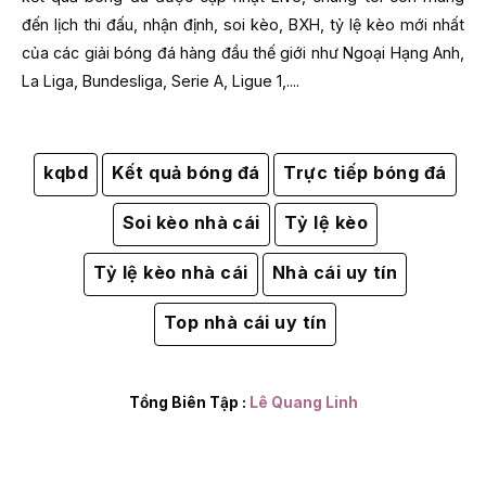
đến lịch thi đấu, nhận định, soi kèo, BXH, tỷ lệ kèo mới nhất
của các giải bóng đá hàng đầu thế giới như Ngoại Hạng Anh,
La Liga, Bundesliga, Serie A, Ligue 1,....
kqbd
Kết quả bóng đá
Trực tiếp bóng đá
Soi kèo nhà cái
Tỷ lệ kèo
Tỷ lệ kèo nhà cái
Nhà cái uy tín
Top nhà cái uy tín
Tổng Biên Tập :
Lê Quang Linh