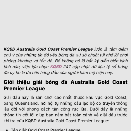
KQBD Australia Gold Coast Premier League
luôn là tâm điểm
chú ý của những tín đồ yêu bóng đá xứ sở chuột túi nhờ lối chơi
phóng khoáng và tốc độ. Để không bỏ lỡ bất kỳ diễn biến kịch
tính nào, việc lựa chọn
KQBD
247 cập nhật dữ liệu tỷ số bóng
đá uy tín là ưu tiên hàng đầu của người hâm mộ hiện nay.
Giới thiệu giải bóng đá Australia Gold Coast
Premier League
Giải đấu này là sân chơi cao nhất thuộc khu vực Gold Coast,
bang Queensland, nơi hội tụ những câu lạc bộ có truyền thống
lâu đời với phong cách tấn công rực lửa. Dưới đây là những
thông tin cốt lõi giúp bạn nắm bắt toàn cảnh về giải đấu trước
khi tra cứu KQBD Australia Gold Coast Premier League:
Tên giải: Gold Coast Premier League.