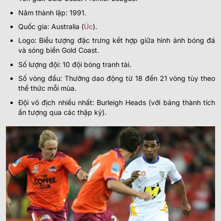
Năm thành lập: 1991.
Quốc gia: Australia (
Úc
).
Logo: Biểu tượng đặc trưng kết hợp giữa hình ảnh bóng đá
và sóng biển Gold Coast.
Số lượng đội: 10 đội bóng tranh tài.
Số vòng đấu: Thường dao động từ 18 đến 21 vòng tùy theo
thể thức mỗi mùa.
Đội vô địch nhiều nhất: Burleigh Heads (với bảng thành tích
ấn tượng qua các thập kỷ).