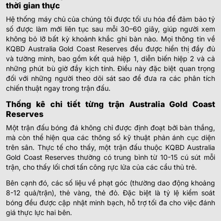
thời gian thực
Hệ thống máy chủ của chúng tôi được tối ưu hóa để đảm bảo tỷ
số được làm mới liên tục sau mỗi 30–60 giây, giúp người xem
không bỏ lỡ bất kỳ khoảnh khắc ghi bàn nào. Mọi thông tin về
KQBD Australia Gold Coast Reserves đều được hiển thị đầy đủ
và tường minh, bao gồm kết quả hiệp 1, diễn biến hiệp 2 và cả
những phút bù giờ đầy kịch tính. Điều này đặc biệt quan trọng
đối với những người theo dõi sát sao để đưa ra các phân tích
chiến thuật ngay trong trận đấu.
Thống kê chi tiết từng trận Australia Gold Coast
Reserves
Một trận đấu bóng đá không chỉ được định đoạt bởi bàn thắng,
mà còn thể hiện qua các thông số kỹ thuật phản ánh cục diện
trên sân. Thực tế cho thấy, một trận đấu thuộc KQBD Australia
Gold Coast Reserves thường có trung bình từ 10-15 cú sút mỗi
trận, cho thấy lối chơi tấn công rực lửa của các cầu thủ trẻ.
Bên cạnh đó, các số liệu về phạt góc (thường dao động khoảng
8-12 quả/trận), thẻ vàng, thẻ đỏ. Đặc biệt là tỷ lệ kiểm soát
bóng đều được cập nhật minh bạch, hỗ trợ tối đa cho việc đánh
giá thực lực hai bên.