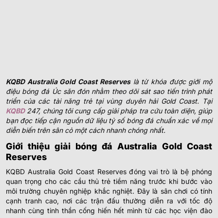
KQBD Australia Gold Coast Reserves
là từ khóa được giới mộ
điệu bóng đá Úc săn đón nhằm theo dõi sát sao tiến trình phát
triển của các tài năng trẻ tại vùng duyên hải Gold Coast. Tại
KQBD
247, chúng tôi cung cấp giải pháp tra cứu toàn diện, giúp
bạn đọc tiếp cận nguồn dữ liệu tỷ số bóng đá chuẩn xác về mọi
diễn biến trên sân cỏ một cách nhanh chóng nhất.
Giới thiệu giải bóng đá Australia Gold Coast
Reserves
KQBD Australia Gold Coast Reserves đóng vai trò là bệ phóng
quan trọng cho các cầu thủ trẻ tiềm năng trước khi bước vào
môi trường chuyên nghiệp khắc nghiệt. Đây là sân chơi có tính
cạnh tranh cao, nơi các trận đấu thường diễn ra với tốc độ
nhanh cùng tinh thần cống hiến hết mình từ các học viện đào