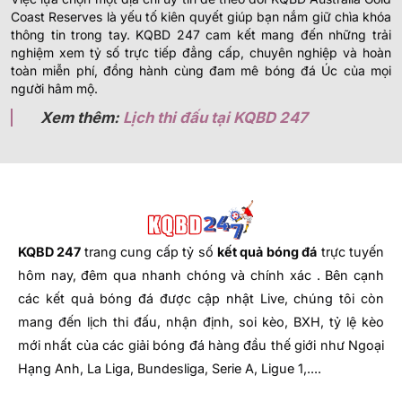
Coast Reserves là yếu tố kiên quyết giúp bạn nắm giữ chìa khóa
thông tin trong tay. KQBD 247 cam kết mang đến những trải
nghiệm xem tỷ số trực tiếp đẳng cấp, chuyên nghiệp và hoàn
toàn miễn phí, đồng hành cùng đam mê bóng đá Úc của mọi
người hâm mộ.
Xem thêm:
Lịch thi đấu tại KQBD 247
KQBD 247
trang cung cấp tỷ số
kết quả bóng đá
trực tuyến
hôm nay, đêm qua nhanh chóng và chính xác . Bên cạnh
các kết quả bóng đá được cập nhật Live, chúng tôi còn
mang đến lịch thi đấu, nhận định, soi kèo, BXH, tỷ lệ kèo
mới nhất của các giải bóng đá hàng đầu thế giới như Ngoại
Hạng Anh, La Liga, Bundesliga, Serie A, Ligue 1,....