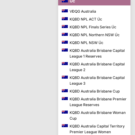
Úc
VĐQG Australia
KQBD NPL ACT Úc
KQBD NPL Finals Series Úc
KQBD NPL Northern NSW Úc
KQBD NPL NSW Úc
KQBD Australia Brisbane Capital
League 1 Reserves
KQBD Australia Brisbane Capital
League 2
KQBD Australia Brisbane Capital
League 3
KQBD Australia Brisbane Cup
KQBD Australia Brisbane Premier
League Reserves
KQBD Australia Brisbane Woman
Cup
KQBD Australia Capital Territory
Premier League Women