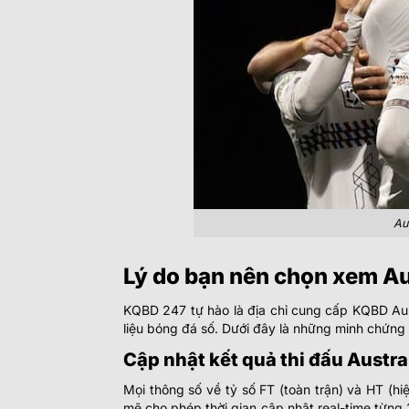
Au
Lý do bạn nên chọn xem Au
KQBD 247 tự hào là địa chỉ cung cấp KQBD Au
liệu bóng đá số. Dưới đây là những minh chứng
Cập nhật kết quả thi đấu Austr
Mọi thông số về tỷ số FT (toàn trận) và HT (hi
mẽ cho phép thời gian cập nhật real-time từng 