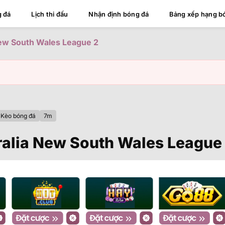
g đá
Lịch thi đấu
Nhận định bóng đá
Bảng xếp hạng b
New South Wales League 2
Kèo bóng đá
7m
ralia New South Wales League