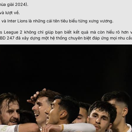
mùa giải 2024).
à lượt về.
 và Inter Lions là những cái tên tiêu biểu từng xưng vương.
s League 2 không chỉ giúp bạn biết kết quả mà còn hiểu rõ hơn v
 KQBD 247 đã xây dựng một hệ thống chuyên biệt đáp ứng mọi nhu cầu