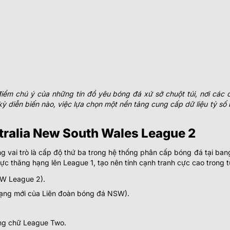
iểm chú ý của những tín đồ yêu bóng đá xứ sở chuột túi, nơi các c
 kỳ diễn biến nào, việc lựa chọn một nền tảng cung cấp dữ liệu tỷ số
stralia New South Wales League 2
vai trò là cấp độ thứ ba trong hệ thống phân cấp bóng đá tại bang
lực thăng hạng lên League 1, tạo nên tính cạnh tranh cực cao trong 
SW League 2).
hạng mới của Liên đoàn bóng đá NSW).
ng chữ League Two.