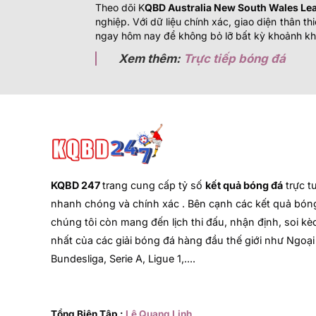
Theo dõi K
QBD Australia New South Wales Le
nghiệp. Với dữ liệu chính xác, giao diện thân th
ngay hôm nay để không bỏ lỡ bất kỳ khoảnh kh
Xem thêm:
Trực tiếp bóng đá
KQBD 247
trang cung cấp tỷ số
kết quả bóng đá
trực t
nhanh chóng và chính xác . Bên cạnh các kết quả bóng
chúng tôi còn mang đến lịch thi đấu, nhận định, soi kèo
nhất của các giải bóng đá hàng đầu thế giới như Ngoại
Bundesliga, Serie A, Ligue 1,....
Tổng Biên Tập :
Lê Quang Linh