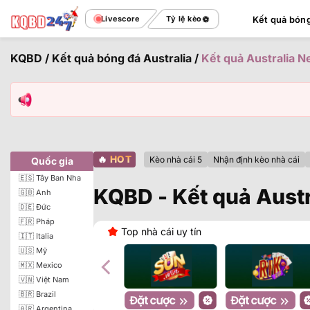
Bỏ
Livescore
Tỷ lệ kèo
Kết quả bón
qua
nội
KQBD
/
Kết quả bóng đá Australia
/
Kết quả Australia 
dung
🔥
HOT
Kèo nhà cái 5
Nhận định kèo nhà cái
Quốc gia
🇪🇸 Tây Ban Nha
KQBD - Kết quả Aust
🇬🇧 Anh
🇩🇪 Đức
🇫🇷 Pháp
Top nhà cái uy tín
🇮🇹 Italia
🇺🇸 Mỹ
🇲🇽 Mexico
🇻🇳 Việt Nam
🇧🇷 Brazil
🇦🇷 Argentina