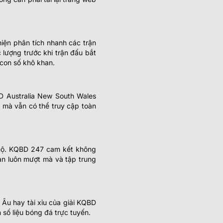
iện phân tích nhanh các trận
lượng trước khi trận đấu bắt
 con số khô khan.
BD Australia New South Wales
 mà vẫn có thể truy cập toàn
m mộ. KQBD 247 cam kết không
ạn luôn mượt mà và tập trung
 Âu hay tài xỉu của giải KQBD
 số liệu bóng đá trực tuyến.