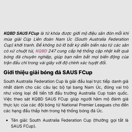
KQBD SAUS FCup
là từ khóa được giới mộ điệu săn đón mỗi khi
mùa giải Cúp Liên đoàn Nam Úc (South Australia Federation
Cup) khởi tranh. Để không bỏ lỡ bất kỳ diễn biến nào từ các sân
cỏ xứ chuột túi,
KQBD
247 cung cấp hệ thống cập nhật kết quả
bóng đá chuyên nghiệp, giúp bạn nắm bắt mọi biến động của
trận đấu chỉ trong vài giây với độ chính xác tuyệt đối.
Giới thiệu giải bóng đá SAUS FCup
South Australia Federation Cup là giải đấu loại trực tiếp danh giá
nhất dành cho các câu lạc bộ tại bang Nam Úc, đóng vai trò
như vòng loại để tiến tới đấu trường Australia Cup toàn quốc.
Việc theo sát KQBD SAUS FCup giúp người hâm mộ đánh giá
thực lực của các đội bóng từ National Premier Leagues cho đến
các hạng đấu thấp hơn trong hệ thống bóng đá Úc.
Tên giải: South Australia Federation Cup (thường gọi tắt là
SAUS FCup).