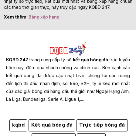
nhật tỷ số trực tiếp, kết quả mới nhất và bảng xếp hạng chuẩn
xác theo thời gian thực, hãy truy cập ngay KQBD 247.
Xem thêm:
Bảng xếp hạng
KQBD 247
trang cung cấp tỷ số
kết quả bóng đá
trực tuyến
hôm nay, đêm qua nhanh chóng và chính xác . Bên cạnh các
kết quả bóng đá được cập nhật Live, chúng tôi còn mang
đến lịch thi đấu, nhận định, soi kèo, BXH, tỷ lệ kèo mới nhất
của các giải bóng đá hàng đầu thế giới như Ngoại Hạng Anh,
La Liga, Bundesliga, Serie A, Ligue 1,....
kqbd
Kết quả bóng đá
Trực tiếp bóng đá