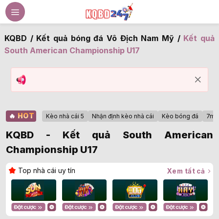
Bỏ
qua
nội
KQBD
/
Kết quả bóng đá Vô Địch Nam Mỹ
/
Kết quả
dung
South American Championship U17
🔥
HOT
Kèo nhà cái 5
Nhận định kèo nhà cái
Kèo bóng đá
7m
KQBD - Kết quả South American
Championship U17
Top nhà cái uy tín
Xem tất cả