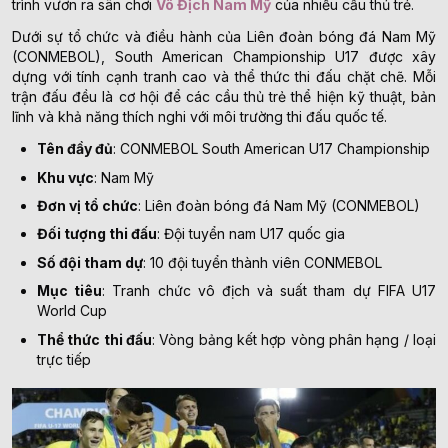
trình vươn ra sân chơi
Vô Địch Nam Mỹ
của nhiều cầu thủ trẻ.
Dưới sự tổ chức và điều hành của Liên đoàn bóng đá Nam Mỹ
(CONMEBOL), South American Championship U17 được xây
dựng với tính cạnh tranh cao và thể thức thi đấu chặt chẽ. Mỗi
trận đấu đều là cơ hội để các cầu thủ trẻ thể hiện kỹ thuật, bản
lĩnh và khả năng thích nghi với môi trường thi đấu quốc tế.
Tên đầy đủ
: CONMEBOL South American U17 Championship
Khu vực
: Nam Mỹ
Đơn vị tổ chức
: Liên đoàn bóng đá Nam Mỹ (CONMEBOL)
Đối tượng thi đấu
: Đội tuyển nam U17 quốc gia
Số đội tham dự
: 10 đội tuyển thành viên CONMEBOL
Mục tiêu
: Tranh chức vô địch và suất tham dự FIFA U17
World Cup
Thể thức thi đấu
: Vòng bảng kết hợp vòng phân hạng / loại
trực tiếp