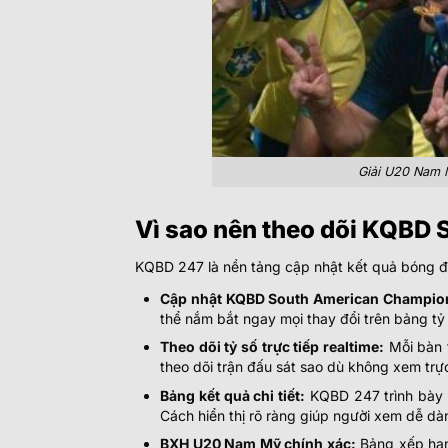
Giải U20 Nam 
Vì sao nên theo dõi KQBD
KQBD 247 là nền tảng cập nhật kết quả bóng đá
Cập nhật KQBD South American Champio
thể nắm bắt ngay mọi thay đổi trên bảng tỷ
Theo dõi tỷ số trực tiếp realtime:
Mỗi bàn t
theo dõi trận đấu sát sao dù không xem trực 
Bảng kết quả chi tiết:
KQBD 247 trình bày đầ
Cách hiển thị rõ ràng giúp người xem dễ dà
BXH U20 Nam Mỹ chính xác:
Bảng xếp hạn