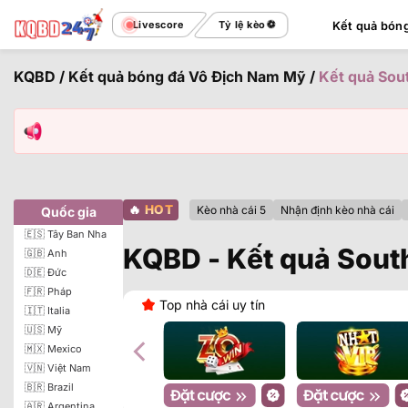
Bỏ
Livescore
Tỷ lệ kèo
Kết quả bón
qua
nội
KQBD
/
Kết quả bóng đá Vô Địch Nam Mỹ
/
Kết quả Sou
dung
🔥
HOT
Kèo nhà cái 5
Nhận định kèo nhà cái
Quốc gia
🇪🇸 Tây Ban Nha
KQBD - Kết quả Sou
🇬🇧 Anh
🇩🇪 Đức
🇫🇷 Pháp
Top nhà cái uy tín
🇮🇹 Italia
🇺🇸 Mỹ
🇲🇽 Mexico
🇻🇳 Việt Nam
🇧🇷 Brazil
🇦🇷 Argentina