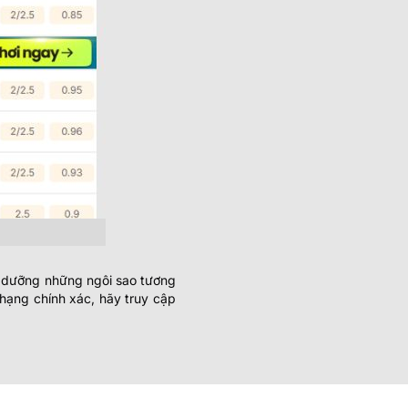
i dưỡng những ngôi sao tương
hạng chính xác, hãy truy cập