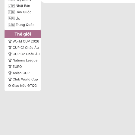
🇯🇵 Nhật Bản
🇰🇷 Hàn Quốc
Asian View
Euro View
Tỷ Lệ
🇦🇺 Úc
🇨🇳 Trung Quốc
BÓNG ĐÁ
Thế giới
🏆 World CUP 2026
Thời gian
Đội nhà
T
🏆 CUP C1 Châu Âu
🏆 CUP C2 Châu Âu
🏆 Nations League
🏆 EURO
🏆 Asian CUP
🏆 Club World Cup
⚽️️️ Giao hữu ĐTQG