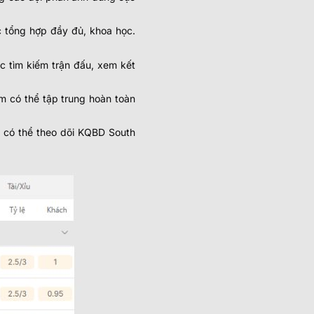
c tổng hợp đầy đủ, khoa học.
ệc tìm kiếm trận đấu, xem kết
 có thể tập trung hoàn toàn
à có thể theo dõi KQBD South