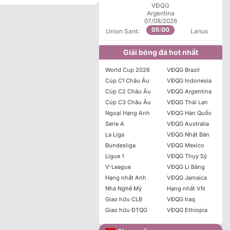
VĐQG
Argentina
07/08/2026
05:00
Union Santa Fe
Lanus
Giải bóng đá hot nhất
Tài/Xỉu
World Cup 2026
VĐQG Brazil
Chủ
Tỷ lệ
Khách
Cúp C1 Châu Âu
VĐQG Indonesia
Cúp C2 Châu Âu
VĐQG Argentina
Cúp C3 Châu Âu
VĐQG Thái Lan
Ngoại Hạng Anh
VĐQG Hàn Quốc
Serie A
VĐQG Australia
La Liga
VĐQG Nhật Bản
Bundesliga
VĐQG Mexico
Ligue 1
VĐQG Thụy Sỹ
V-League
VĐQG Li Băng
Hạng nhất Anh
VĐQG Jamaica
Nhà Nghề Mỹ
Hạng nhất VN
Giao hữu CLB
VĐQG Iraq
Giao hữu ĐTQG
VĐQG Ethiopia