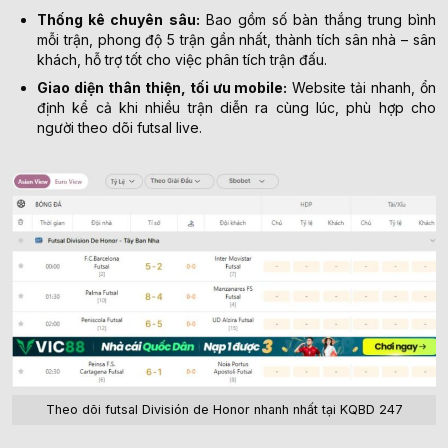
Thống kê chuyên sâu:
Bao gồm số bàn thắng trung bình
mỗi trận, phong độ 5 trận gần nhất, thành tích sân nhà – sân
khách, hỗ trợ tốt cho việc phân tích trận đấu.
Giao diện thân thiện, tối ưu mobile:
Website tải nhanh, ổn
định kể cả khi nhiều trận diễn ra cùng lúc, phù hợp cho
người theo dõi futsal live.
Theo dõi futsal División de Honor nhanh nhất tại KQBD 247