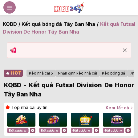
Bỏ
qua
nội
KQBD
/
Kết quả bóng đá Tây Ban Nha
/
Kết quả Futsal
dung
Division De Honor Tây Ban Nha
🔥
HOT
Kèo nhà cái 5
Nhận định kèo nhà cái
Kèo bóng đá
7m
KQBD - Kết quả Futsal Division De Honor
Tây Ban Nha
Top nhà cái uy tín
Xem tất cả