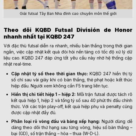
Giải futsal Tây Ban Nha đỉnh cao chuyên môn thế giới
Theo dõi KQBD Futsal División de Honor
nhanh nhất tại KQBD 247
Với đặc thù futsal diễn ra nhanh, nhiều bàn thắng trong thời gian
ngắn, việc cập nhật kết quả đòi hỏi nền tảng có tốc độ xử lý dữ
liệu cao. KQBD 247 đáp ứng tốt yêu cầu này nhờ hệ thống cập
nhật real-time.
Cập nhật tỷ số theo thời gian thực:
KQBD 247 hiển thị tỷ
số chỉ sau vài giây khi có bàn thắng, thẻ phạt hoặc kết thúc
hiệp đấu. Người xem không cần F5 trang liên tục.
Hiển thị chi tiết hiệp 1 – hiệp 2:
Mỗi trận futsal được tách rõ
kết quả hiệp 1, hiệp 2 và tổng tỷ số sau 40 phút thi đấu chính
thức. Với các trận play-off, kết quả hiệp phụ và penalty cũng
được cập nhật đầy đủ.
Phân loại rõ vòng đấu và bảng xếp hạng:
Người dùng dễ
dàng theo dõi thứ hạng sau từng vòng, hiệu số bàn thắng –
bại (GD), số trận thắng – hòa – thua (W-D-L).