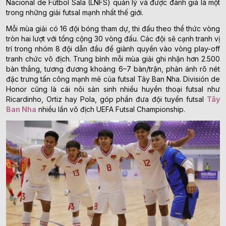
Nacional de Fútbol Sala (LNFS) quản lý và được đánh giá là một
trong những giải futsal mạnh nhất thế giới.
Mỗi mùa giải có 16 đội bóng tham dự, thi đấu theo thể thức vòng
tròn hai lượt với tổng cộng 30 vòng đấu. Các đội sẽ cạnh tranh vị
trí trong nhóm 8 đội dẫn đầu để giành quyền vào vòng play-off
tranh chức vô địch. Trung bình mỗi mùa giải ghi nhận hơn 2.500
bàn thắng, tương đương khoảng 6–7 bàn/trận, phản ánh rõ nét
đặc trưng tấn công mạnh mẽ của futsal Tây Ban Nha. División de
Honor cũng là cái nôi sản sinh nhiều huyền thoại futsal như
Ricardinho, Ortiz hay Pola, góp phần đưa đội tuyển futsal
Tây
Ban Nha
nhiều lần vô địch UEFA Futsal Championship.