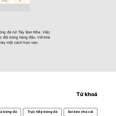
óng đá nữ Tây Ban Nha. Việc
c đội bóng hàng đầu. Với khả
 này một cách trọn vẹn.
Từ khoá
uả bóng đá
Trực tiếp bóng đá
Soi kèo nhà cái