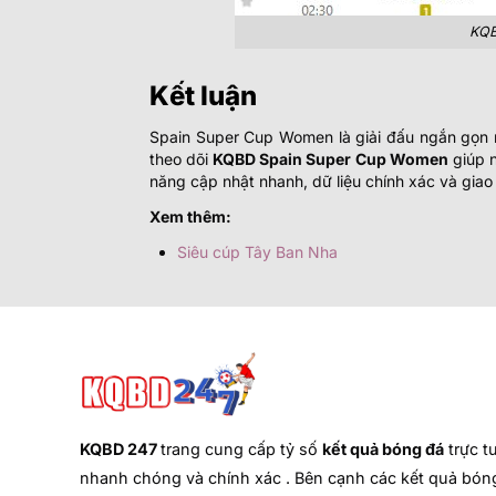
KQB
Kết luận
Spain Super Cup Women là giải đấu ngắn gọn 
theo dõi
KQBD Spain Super Cup Women
giúp n
năng cập nhật nhanh, dữ liệu chính xác và giao 
Xem thêm:
Siêu cúp Tây Ban Nha
KQBD 247
trang cung cấp tỷ số
kết quả bóng đá
trực t
nhanh chóng và chính xác . Bên cạnh các kết quả bóng