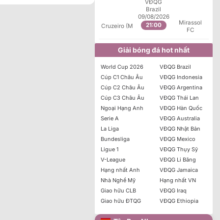
VĐQG
Brazil
09/08/2026
Mirassol
21:00
Cruzeiro (MG)
FC
Giải bóng đá hot nhất
Tài/Xỉu
World Cup 2026
VĐQG Brazil
Chủ
Tỷ lệ
Khách
Cúp C1 Châu Âu
VĐQG Indonesia
Cúp C2 Châu Âu
VĐQG Argentina
Cúp C3 Châu Âu
VĐQG Thái Lan
Ngoại Hạng Anh
VĐQG Hàn Quốc
Serie A
VĐQG Australia
La Liga
VĐQG Nhật Bản
Bundesliga
VĐQG Mexico
Ligue 1
VĐQG Thụy Sỹ
V-League
VĐQG Li Băng
Hạng nhất Anh
VĐQG Jamaica
Nhà Nghề Mỹ
Hạng nhất VN
Giao hữu CLB
VĐQG Iraq
Giao hữu ĐTQG
VĐQG Ethiopia