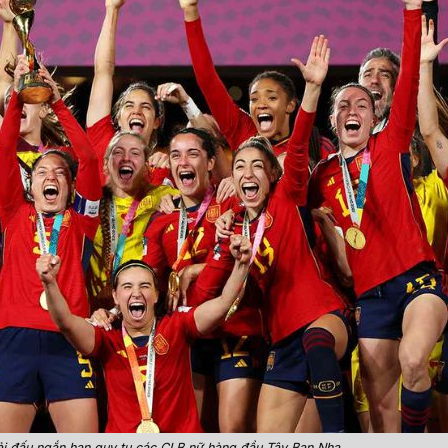
ải đấu ngắn hạn quy tụ các CLB nữ hàng đầu Tây Ban Nha.