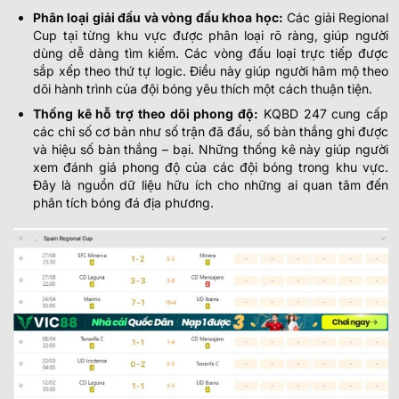
Phân loại giải đấu và vòng đấu khoa học:
Các giải Regional
Cup tại từng khu vực được phân loại rõ ràng, giúp người
dùng dễ dàng tìm kiếm. Các vòng đấu loại trực tiếp được
sắp xếp theo thứ tự logic. Điều này giúp người hâm mộ theo
dõi hành trình của đội bóng yêu thích một cách thuận tiện.
Thống kê hỗ trợ theo dõi phong độ:
KQBD 247 cung cấp
các chỉ số cơ bản như số trận đã đấu, số bàn thắng ghi được
và hiệu số bàn thắng – bại. Những thống kê này giúp người
xem đánh giá phong độ của các đội bóng trong khu vực.
Đây là nguồn dữ liệu hữu ích cho những ai quan tâm đến
phân tích bóng đá địa phương.