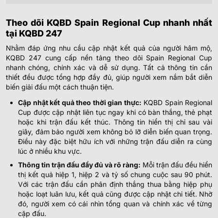
Theo dõi KQBD Spain Regional Cup nhanh nhất
tại KQBD 247
Nhằm đáp ứng nhu cầu cập nhật kết quả của người hâm mộ,
KQBD 247 cung cấp nền tảng theo dõi Spain Regional Cup
nhanh chóng, chính xác và dễ sử dụng. Tất cả thông tin cần
thiết đều được tổng hợp đầy đủ, giúp người xem nắm bắt diễn
biến giải đấu một cách thuận tiện.
Cập nhật kết quả theo thời gian thực:
KQBD Spain Regional
Cup được cập nhật liên tục ngay khi có bàn thắng, thẻ phạt
hoặc khi trận đấu kết thúc. Thông tin hiển thị chỉ sau vài
giây, đảm bảo người xem không bỏ lỡ diễn biến quan trọng.
Điều này đặc biệt hữu ích với những trận đấu diễn ra cùng
lúc ở nhiều khu vực.
Thông tin trận đấu đầy đủ và rõ ràng:
Mỗi trận đấu đều hiển
thị kết quả hiệp 1, hiệp 2 và tỷ số chung cuộc sau 90 phút.
Với các trận đấu cần phân định thắng thua bằng hiệp phụ
hoặc loạt luân lưu, kết quả cũng được cập nhật chi tiết. Nhờ
đó, người xem có cái nhìn tổng quan và chính xác về từng
cặp đấu.