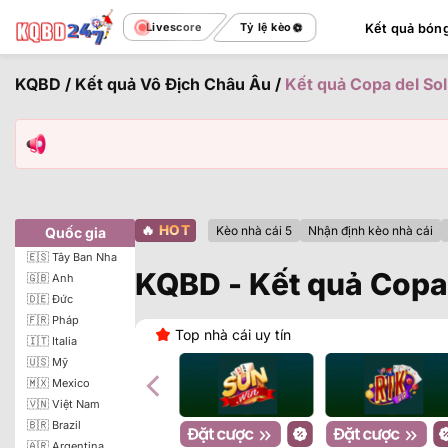
Bỏ
Livescore
Tỷ lệ kèo
Kết quả bón
qua
nội
KQBD
/
Kết quả Vô Địch Châu Âu
/
Kết quả Copa del Sol
dung
🔥
HOT
Kèo nhà cái 5
Nhận định kèo nhà cái
Quốc gia
🇪🇸 Tây Ban Nha
KQBD - Kết quả Copa 
🇬🇧 Anh
🇩🇪 Đức
🇫🇷 Pháp
Top nhà cái uy tín
🇮🇹 Italia
🇺🇸 Mỹ
🇲🇽 Mexico
🇻🇳 Việt Nam
🇧🇷 Brazil
🇦🇷 Argentina