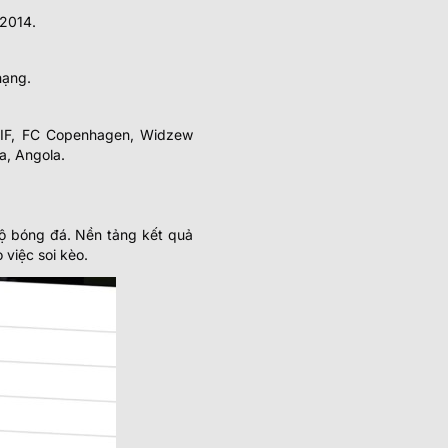
 2014.
hạng.
 IF, FC Copenhagen, Widzew
a, Angola.
mộ bóng đá. Nền tảng kết quả
việc soi kèo.