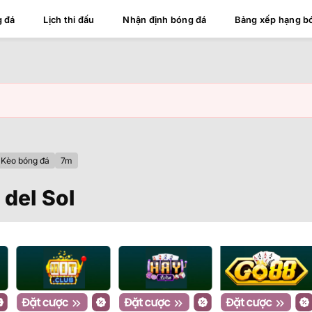
g đá
Lịch thi đấu
Nhận định bóng đá
Bảng xếp hạng b
Kèo bóng đá
7m
del Sol