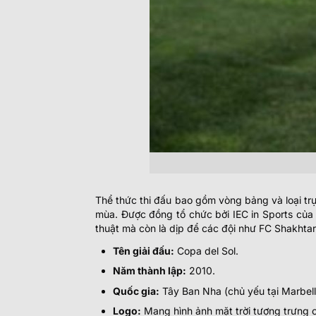
Thể thức thi đấu bao gồm vòng bảng và loại trự
mùa. Được đồng tổ chức bởi IEC in Sports của 
thuật mà còn là dịp để các đội như FC Shakh
Tên giải đấu:
Copa del Sol.
Năm thành lập:
2010.
Quốc gia:
Tây Ban Nha (chủ yếu tại Marbell
Logo:
Mang hình ảnh mặt trời tượng trưng c