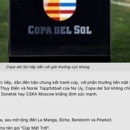
Copa del Sol hấp dẫn với giải thưởng cực khủng
c tiếp, dẫn đến trận chung kết tranh cúp, với phần thưởng tiền mặt
Thụy Điển và Norsk Toppfotball của Na Uy, Copa del Sol không chỉ 
tar Donetsk hay CSKA Moscow khẳng định sức mạnh.
a, sau mở rộng đến La Manga, Elche, Benidorm và Pinatar).
ho tên gọi “Cúp Mặt Trời”.