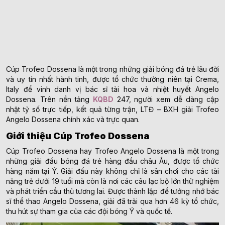
Cúp Trofeo Dossena là một trong những giải bóng đá trẻ lâu đời
và uy tín nhất hành tinh, được tổ chức thường niên tại Crema,
Italy để vinh danh vị bác sĩ tài hoa và nhiệt huyết Angelo
Dossena. Trên nền tảng
KQBD
247, người xem dễ dàng cập
nhật tỷ số trực tiếp, kết quả từng trận, LTĐ – BXH giải Trofeo
Angelo Dossena chính xác và trực quan.
Giới thiệu Cúp Trofeo Dossena
Cúp Trofeo Dossena hay Trofeo Angelo Dossena là một trong
những giải đấu bóng đá trẻ hàng đầu châu Âu, được tổ chức
hàng năm tại Ý. Giải đấu này không chỉ là sân chơi cho các tài
năng trẻ dưới 19 tuổi mà còn là nơi các câu lạc bộ lớn thử nghiệm
và phát triển cầu thủ tương lai. Được thành lập để tưởng nhớ bác
sĩ thể thao Angelo Dossena, giải đã trải qua hơn 46 kỳ tổ chức,
thu hút sự tham gia của các đội bóng Ý và quốc tế.