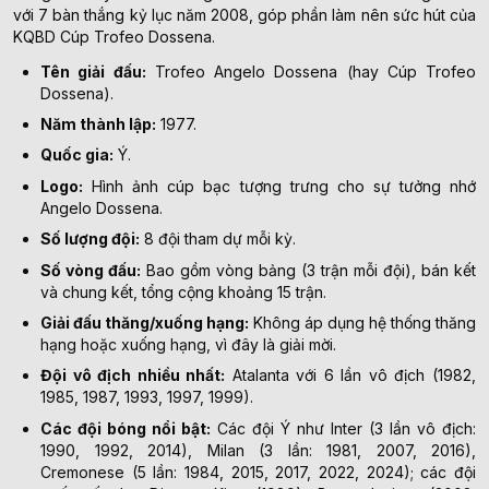
với 7 bàn thắng kỷ lục năm 2008, góp phần làm nên sức hút của
KQBD Cúp Trofeo Dossena.
Tên giải đấu:
Trofeo Angelo Dossena (hay Cúp Trofeo
Dossena).
Năm thành lập:
1977.
Quốc gia:
Ý.
Logo:
Hình ảnh cúp bạc tượng trưng cho sự tưởng nhớ
Angelo Dossena.
Số lượng đội:
8 đội tham dự mỗi kỳ.
Số vòng đấu:
Bao gồm vòng bảng (3 trận mỗi đội), bán kết
và chung kết, tổng cộng khoảng 15 trận.
Giải đấu thăng/xuống hạng:
Không áp dụng hệ thống thăng
hạng hoặc xuống hạng, vì đây là giải mời.
Đội vô địch nhiều nhất:
Atalanta với 6 lần vô địch (1982,
1985, 1987, 1993, 1997, 1999).
Các đội bóng nổi bật:
Các đội Ý như Inter (3 lần vô địch:
1990, 1992, 2014), Milan (3 lần: 1981, 2007, 2016),
Cremonese (5 lần: 1984, 2015, 2017, 2022, 2024); các đội