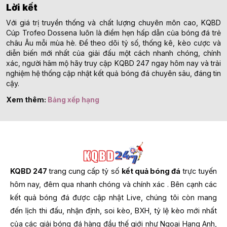
Lời kết
Với giá trị truyền thống và chất lượng chuyên môn cao, KQBD
Cúp Trofeo Dossena luôn là điểm hẹn hấp dẫn của bóng đá trẻ
châu Âu mỗi mùa hè. Để theo dõi tỷ số, thống kê, kèo cược và
diễn biến mới nhất của giải đấu một cách nhanh chóng, chính
xác, người hâm mộ hãy truy cập KQBD 247 ngay hôm nay và trải
nghiệm hệ thống cập nhật kết quả bóng đá chuyên sâu, đáng tin
cậy.
Xem thêm:
Bảng xếp hạng
KQBD 247
trang cung cấp tỷ số
kết quả bóng đá
trực tuyến
hôm nay, đêm qua nhanh chóng và chính xác . Bên cạnh các
kết quả bóng đá được cập nhật Live, chúng tôi còn mang
đến lịch thi đấu, nhận định, soi kèo, BXH, tỷ lệ kèo mới nhất
của các giải bóng đá hàng đầu thế giới như Ngoại Hạng Anh,