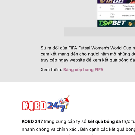
Sự ra đời của FIFA Futsal Women’s World Cup 
cam kết mang đến cho người hâm mộ những dữ l
truy cập ngay website để xem kết quả bóng đá
Xem thêm:
Bảng xếp hạng FIFA
KQBD 247
trang cung cấp tỷ số
kết quả bóng đá
trực t
nhanh chóng và chính xác . Bên cạnh các kết quả bóng