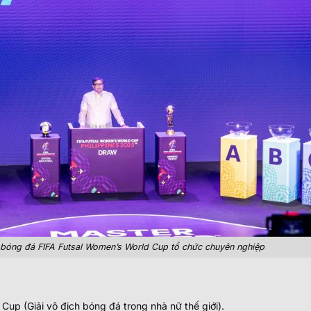
 bóng đá FIFA Futsal Women’s World Cup tổ chức chuyên nghiệp
up (Giải vô địch bóng đá trong nhà nữ thế giới).