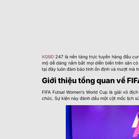
KQBD
247 là nền tảng trực tuyến hàng đầu cung
mộ dễ dàng nắm bắt mọi diễn biến trên sân cỏ 
tại đây luôn đảm bảo tính ổn định và mượt mà trê
Giới thiệu tổng quan về F
FIFA Futsal Women’s World Cup là giải vô địc
chức. Sự kiện này đánh dấu một cột mốc lịch s