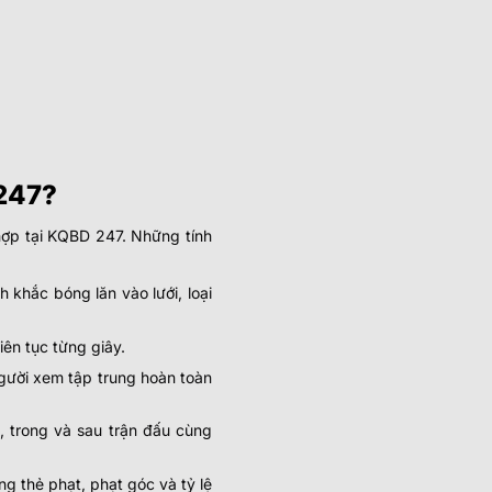
 247?
 hợp tại KQBD 247. Những tính
h khắc bóng lăn vào lưới, loại
iên tục từng giây.
người xem tập trung hoàn toàn
, trong và sau trận đấu cùng
ng thẻ phạt, phạt góc và tỷ lệ