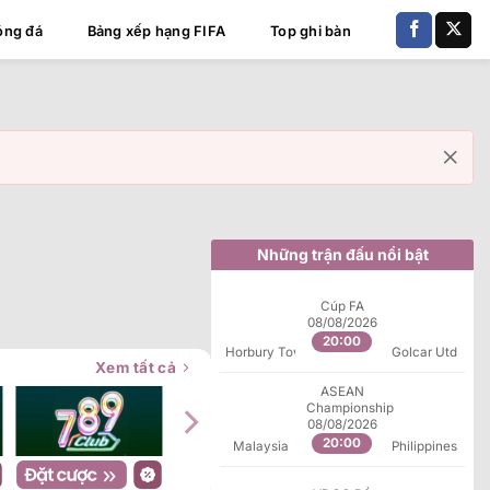
óng đá
Bảng xếp hạng FIFA
Top ghi bàn
Những trận đấu nổi bật
Cúp FA
08/08/2026
20:00
Horbury Town
Golcar Utd
Xem tất cả
ASEAN
Championship
08/08/2026
20:00
Malaysia
Philippines