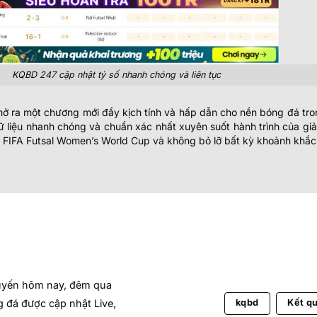
KQBD 247 cập nhật tỷ số nhanh chóng và liên tục
mở ra một chương mới đầy kịch tính và hấp dẫn cho nền bóng đá tro
iệu nhanh chóng và chuẩn xác nhất xuyên suốt hành trình của giải 
 FIFA Futsal Women’s World Cup và không bỏ lỡ bất kỳ khoảnh khắc
uyến hôm nay, đêm qua
 đá được cập nhật Live,
kqbd
Kết q