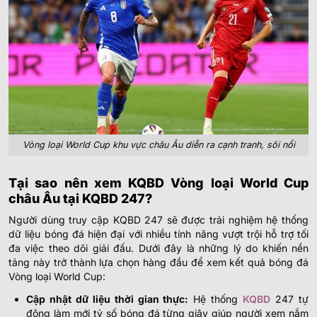
Vòng loại World Cup khu vực châu Âu diễn ra cạnh tranh, sôi nổi
Tại sao nên xem KQBD Vòng loại World Cup
châu Âu tại KQBD 247?
Người dùng truy cập KQBD 247 sẽ được trải nghiệm hệ thống
dữ liệu bóng đá hiện đại với nhiều tính năng vượt trội hỗ trợ tối
đa việc theo dõi giải đấu. Dưới đây là những lý do khiến nền
tảng này trở thành lựa chọn hàng đầu để xem kết quả bóng đá
Vòng loại World Cup:
Cập nhật dữ liệu thời gian thực:
Hệ thống
KQBD
247 tự
động làm mới tỷ số bóng đá từng giây giúp người xem nắm