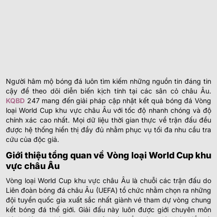
Người hâm mộ bóng đá luôn tìm kiếm những nguồn tin đáng tin
cậy để theo dõi diễn biến kịch tính tại các sân cỏ châu Âu.
KQBD
247 mang đến giải pháp cập nhật kết quả bóng đá Vòng
loại World Cup khu vực châu Âu với tốc độ nhanh chóng và độ
chính xác cao nhất. Mọi dữ liệu thời gian thực về trận đấu đều
được hệ thống hiển thị đầy đủ nhằm phục vụ tối đa nhu cầu tra
cứu của độc giả.
Giới thiệu tổng quan về Vòng loại World Cup khu
vực châu Âu
Vòng loại World Cup khu vực châu Âu là chuỗi các trận đấu do
Liên đoàn bóng đá châu Âu (UEFA) tổ chức nhằm chọn ra những
đội tuyển quốc gia xuất sắc nhất giành vé tham dự vòng chung
kết bóng đá thế giới. Giải đấu này luôn được giới chuyên môn