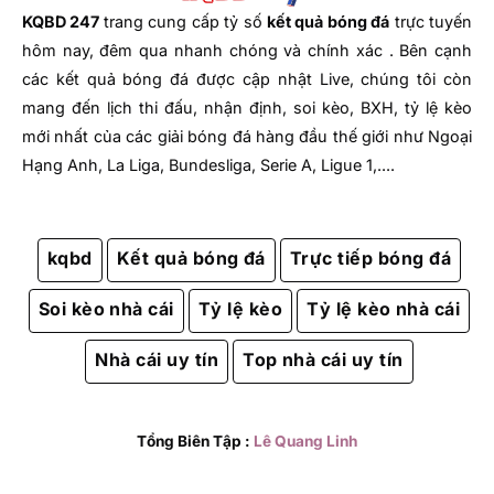
KQBD 247
trang cung cấp tỷ số
kết quả bóng đá
trực tuyến
hôm nay, đêm qua nhanh chóng và chính xác . Bên cạnh
các kết quả bóng đá được cập nhật Live, chúng tôi còn
mang đến lịch thi đấu, nhận định, soi kèo, BXH, tỷ lệ kèo
mới nhất của các giải bóng đá hàng đầu thế giới như Ngoại
Hạng Anh, La Liga, Bundesliga, Serie A, Ligue 1,....
kqbd
Kết quả bóng đá
Trực tiếp bóng đá
Soi kèo nhà cái
Tỷ lệ kèo
Tỷ lệ kèo nhà cái
Nhà cái uy tín
Top nhà cái uy tín
Tổng Biên Tập :
Lê Quang Linh