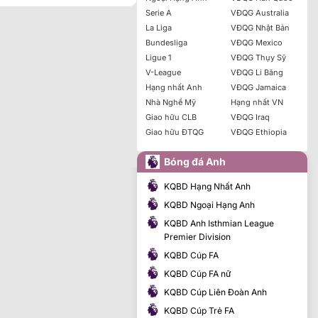
Serie A
VĐQG Australia
La Liga
VĐQG Nhật Bản
Bundesliga
VĐQG Mexico
Ligue 1
VĐQG Thụy Sỹ
Tài/Xỉu
V-League
VĐQG Li Băng
Hạng nhất Anh
VĐQG Jamaica
Chủ
Tỷ lệ
Khách
Nhà Nghề Mỹ
Hạng nhất VN
Giao hữu CLB
VĐQG Iraq
Giao hữu ĐTQG
VĐQG Ethiopia
Bóng đá Anh
KQBD Hạng Nhất Anh
KQBD Ngoại Hạng Anh
KQBD Anh Isthmian League
Premier Division
KQBD Cúp FA
KQBD Cúp FA nữ
KQBD Cúp Liên Đoàn Anh
KQBD Cúp Trẻ FA