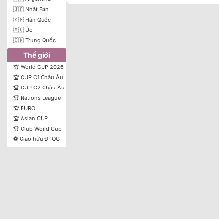
🇯🇵 Nhật Bản
🇰🇷 Hàn Quốc
Asian View
Euro View
Tỷ Lệ
🇦🇺 Úc
🇨🇳 Trung Quốc
BÓNG ĐÁ
Thế giới
🏆 World CUP 2026
Thời gian
Đội nhà
T
🏆 CUP C1 Châu Âu
🏆 CUP C2 Châu Âu
🏆 Nations League
🏆 EURO
🏆 Asian CUP
🏆 Club World Cup
⚽️️️ Giao hữu ĐTQG