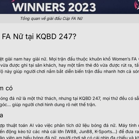
Tổng quan về giải đấu Cúp FA Nữ
 FA Nữ tại KQBD 247?
t giải nam hay giải nữ. Mọi trận đấu thuộc khuôn khổ Women’s FA
 vừa được ghi tại sân khách, hay một tấm thẻ đỏ vừa được rút ra, tấ
ộ này giúp người chơi nắm bắt diễn biến trận đấu nhanh hơn cả sóng
ếm có
ng đá nữ là một thử thách, nhưng tại KQBD 247, mọi thứ đều có sẵn. 
 góc… giúp người chơi hình dung rõ nét thế trận.
ia
p thuật toán AI vào việc phân tích dữ liệu bóng đá nữ. Máy tính
biến động kèo từ các nhà cái lớn (W88, Jun88, K-Sports…) để đưa r
tập viên am hiểu bóng đá nữ, người chơi sẽ có cái nhìn đa chiều và 