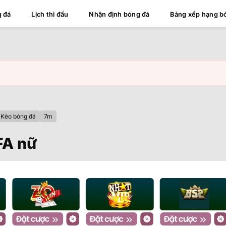
g đá
Lịch thi đấu
Nhận định bóng đá
Bảng xếp hạng b
Kèo bóng đá
7m
FA nữ