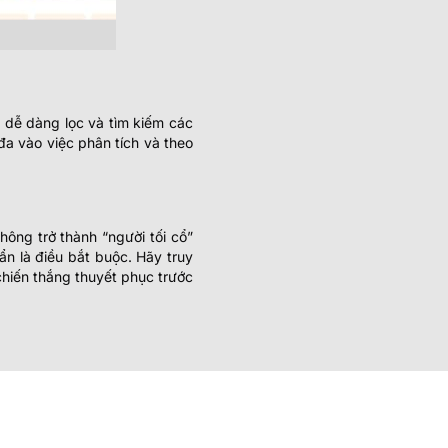
 dễ dàng lọc và tìm kiếm các
đa vào việc phân tích và theo
ông trở thành “người tối cổ”
ẩn là điều bắt buộc. Hãy truy
hiến thắng thuyết phục trước