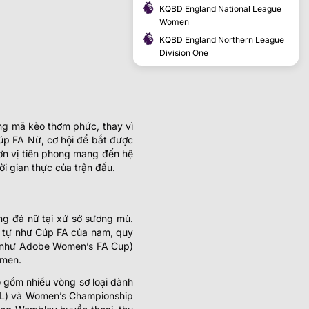
KQBD England National League
Women
KQBD England Northern League
Division One
ng mã kèo thơm phức, thay vì
Cúp FA Nữ, cơ hội để bắt được
ơn vị tiên phong mang đến hệ
i gian thực của trận đấu.
g đá nữ tại xứ sở sương mù.
ng tự như Cúp FA của nam, quy
rợ (như Adobe Women’s FA Cup)
omen.
o gồm nhiều vòng sơ loại dành
SL) và Women’s Championship