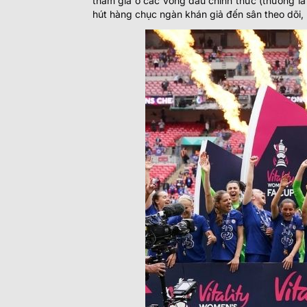
tham gia ở các vòng đấu chính thức (thường l
hút hàng chục ngàn khán giả đến sân theo dõi,