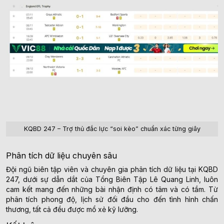
KQBD 247 – Trợ thủ đắc lực “soi kèo” chuẩn xác từng giây
Phân tích dữ liệu chuyên sâu
Đội ngũ biên tập viên và chuyên gia phân tích dữ liệu tại KQBD
247, dưới sự dẫn dắt của Tổng Biên Tập Lê Quang Linh, luôn
cam kết mang đến những bài nhận định có tâm và có tầm. Từ
phân tích phong độ, lịch sử đối đầu cho đến tình hình chấn
thương, tất cả đều được mổ xẻ kỹ lưỡng.