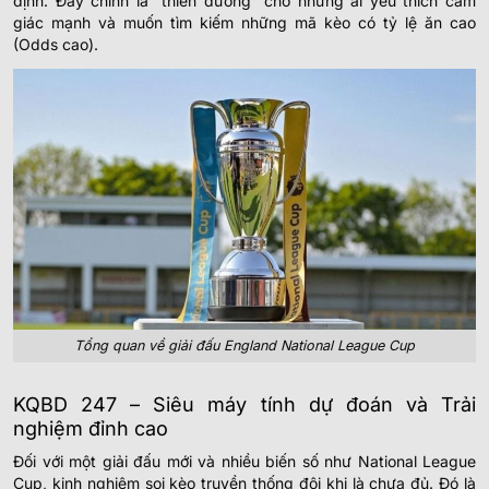
định. Đây chính là “thiên đường” cho những ai yêu thích cảm
giác mạnh và muốn tìm kiếm những mã kèo có tỷ lệ ăn cao
(Odds cao).
Tổng quan về giải đấu England National League Cup
KQBD 247 – Siêu máy tính dự đoán và Trải
nghiệm đỉnh cao
Đối với một giải đấu mới và nhiều biến số như National League
Cup, kinh nghiệm soi kèo truyền thống đôi khi là chưa đủ. Đó là