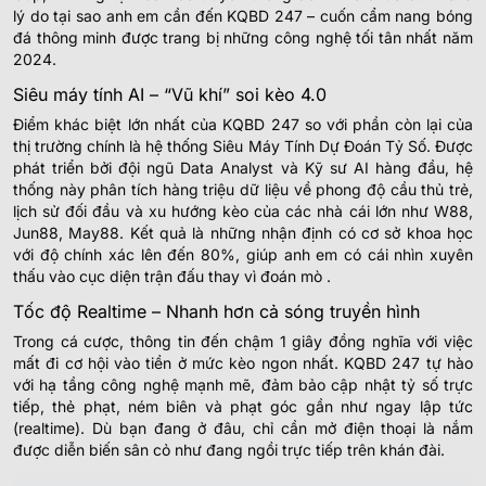
lý do tại sao anh em cần đến KQBD 247 – cuốn cẩm nang bóng
đá thông minh được trang bị những công nghệ tối tân nhất năm
2024.
Siêu máy tính AI – “Vũ khí” soi kèo 4.0
Điểm khác biệt lớn nhất của KQBD 247 so với phần còn lại của
thị trường chính là hệ thống Siêu Máy Tính Dự Đoán Tỷ Số. Được
phát triển bởi đội ngũ Data Analyst và Kỹ sư AI hàng đầu, hệ
thống này phân tích hàng triệu dữ liệu về phong độ cầu thủ trẻ,
lịch sử đối đầu và xu hướng kèo của các nhà cái lớn như W88,
Jun88, May88. Kết quả là những nhận định có cơ sở khoa học
với độ chính xác lên đến 80%, giúp anh em có cái nhìn xuyên
thấu vào cục diện trận đấu thay vì đoán mò .
Tốc độ Realtime – Nhanh hơn cả sóng truyền hình
Trong cá cược, thông tin đến chậm 1 giây đồng nghĩa với việc
mất đi cơ hội vào tiền ở mức kèo ngon nhất. KQBD 247 tự hào
với hạ tầng công nghệ mạnh mẽ, đảm bảo cập nhật tỷ số trực
tiếp, thẻ phạt, ném biên và phạt góc gần như ngay lập tức
(realtime). Dù bạn đang ở đâu, chỉ cần mở điện thoại là nắm
được diễn biến sân cỏ như đang ngồi trực tiếp trên khán đài.