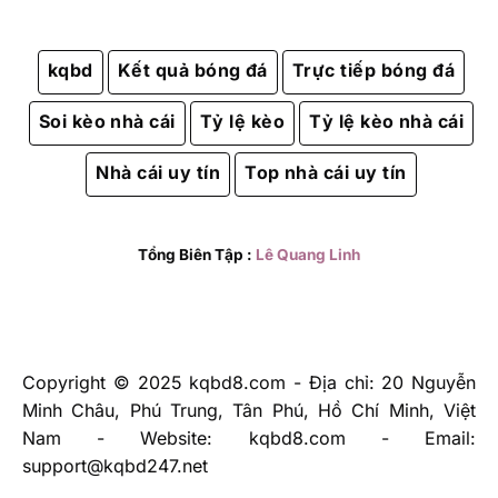
kqbd
Kết quả bóng đá
Trực tiếp bóng đá
Soi kèo nhà cái
Tỷ lệ kèo
Tỷ lệ kèo nhà cái
Nhà cái uy tín
Top nhà cái uy tín
Tổng Biên Tập :
Lê Quang Linh
Copyright © 2025 kqbd8.com - Địa chỉ:
20 Nguyễn
Minh Châu, Phú Trung, Tân Phú, Hồ Chí Minh, Việt
Nam -
Website: kqbd8.com - Email:
support@kqbd247.net