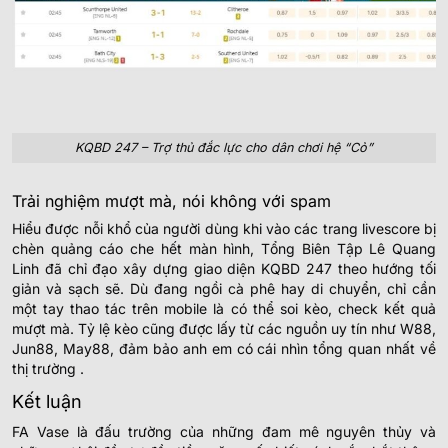
KQBD 247 – Trợ thủ đắc lực cho dân chơi hệ “Cỏ”
Trải nghiệm mượt mà, nói không với spam
Hiểu được nỗi khổ của người dùng khi vào các trang livescore bị
chèn quảng cáo che hết màn hình, Tổng Biên Tập Lê Quang
Linh đã chỉ đạo xây dựng giao diện KQBD 247 theo hướng tối
giản và sạch sẽ. Dù đang ngồi cà phê hay di chuyển, chỉ cần
một tay thao tác trên mobile là có thể soi kèo, check kết quả
mượt mà. Tỷ lệ kèo cũng được lấy từ các nguồn uy tín như W88,
Jun88, May88, đảm bảo anh em có cái nhìn tổng quan nhất về
thị trường .
Kết luận
FA Vase là đấu trường của những đam mê nguyên thủy và