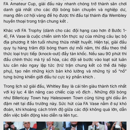
FA Amateur Cup, giải đấu này nhanh chóng trở thành sân chơi
danh giá nhất cho các đội bóng bán chuyên và nghiệp dư,
mang đến cơ hội vàng để họ được thi đấu tại thánh địa Wembley
huyền thoại trong trận chung kết .
Khác với FA Trophy (dành cho các đội hạng cao hơn ở Bước 1-
4), FA Vase là cuộc chiến sinh tồn thực sự của những câu lạc bộ
địa phương ít tên tuổi nhưng thừa nhiệt huyết. Hiện tại, giải đấu
quy tụ hàng trăm đội bóng tham dự mỗi năm, thi đấu theo thể
thức loại trực tiếp (knock-out) đầy tàn khốc. Nếu sau 90 phút thi
đấu chính thức mà tỷ số hòa, các đội sẽ bước vào loạt sút luân
lưu cân não ngay lập tức (trừ trận chung kết có thể đá hiệp
phụ), tạo nên những kịch bản khó lường và những tỷ số “nổ”
tưng bừng khiến giới đầu tư cực kỳ phấn khích .
Trong lịch sử giải đấu, Whitley Bay là cái tên giàu thành tích nhất
với kỷ lục 4 lần nâng cao chiếc cúp vô địch . Những đội bóng
như Billericay Town hay Halesowen Town cũng từng ghi dấu ấn
đậm nét tại đấu trường này. Sức hút của FA Vase nằm ở sự khó
đoán, khi khoảng cách trình độ giữa các đội không quá lớn, dẫn
đến việc biến động kèo diễn ra liên tục.