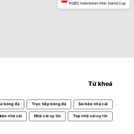
KQBD Indonesian Inter Island Cup
Từ khoá
uả bóng đá
Trực tiếp bóng đá
Soi kèo nhà cái
 kèo nhà cái
Nhà cái uy tín
Top nhà cái uy tín