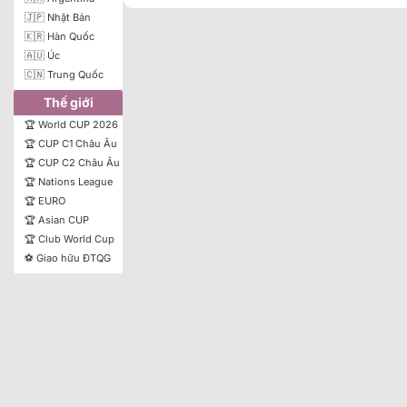
🇯🇵 Nhật Bản
🇰🇷 Hàn Quốc
Asian View
Euro View
Tỷ Lệ
🇦🇺 Úc
🇨🇳 Trung Quốc
BÓNG ĐÁ
Thế giới
🏆 World CUP 2026
Thời gian
Đội nhà
T
🏆 CUP C1 Châu Âu
🏆 CUP C2 Châu Âu
🏆 Nations League
🏆 EURO
🏆 Asian CUP
🏆 Club World Cup
⚽️️️ Giao hữu ĐTQG