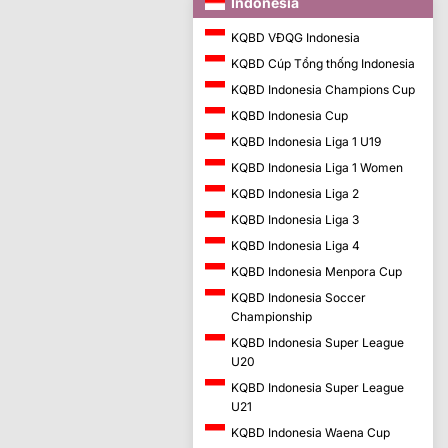
Indonesia
KQBD VĐQG Indonesia
KQBD Cúp Tổng thống Indonesia
KQBD Indonesia Champions Cup
KQBD Indonesia Cup
KQBD Indonesia Liga 1 U19
KQBD Indonesia Liga 1 Women
KQBD Indonesia Liga 2
KQBD Indonesia Liga 3
KQBD Indonesia Liga 4
KQBD Indonesia Menpora Cup
KQBD Indonesia Soccer
Championship
KQBD Indonesia Super League
U20
KQBD Indonesia Super League
U21
KQBD Indonesia Waena Cup