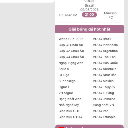
VĐQG
Brazil
09/08/2026
Mirassol
21:00
Cruzeiro (MG)
FC
Giải bóng đá hot nhất
Tài/Xỉu
World Cup 2026
VĐQG Brazil
Chủ
Tỷ lệ
Khách
Cúp C1 Châu Âu
VĐQG Indonesia
Cúp C2 Châu Âu
VĐQG Argentina
Cúp C3 Châu Âu
VĐQG Thái Lan
Ngoại Hạng Anh
VĐQG Hàn Quốc
Serie A
VĐQG Australia
La Liga
VĐQG Nhật Bản
Bundesliga
VĐQG Mexico
Ligue 1
VĐQG Thụy Sỹ
V-League
VĐQG Li Băng
Hạng nhất Anh
VĐQG Jamaica
Nhà Nghề Mỹ
Hạng nhất VN
Giao hữu CLB
VĐQG Iraq
Giao hữu ĐTQG
VĐQG Ethiopia