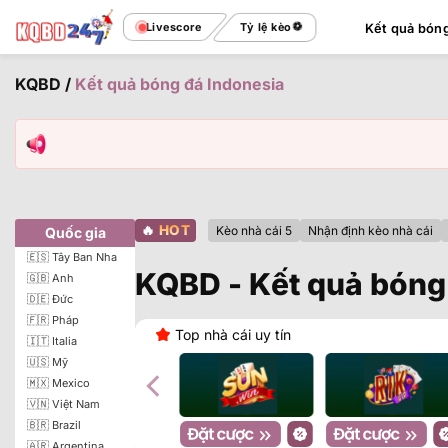
Bỏ
Livescore
Tỷ lệ kèo
Kết quả bón
qua
nội
KQBD
/
Kết quả bóng đá Indonesia
dung
🔥
HOT
Kèo nhà cái 5
Nhận định kèo nhà cái
Quốc gia
🇪🇸 Tây Ban Nha
KQBD - Kết quả bóng
🇬🇧 Anh
🇩🇪 Đức
🇫🇷 Pháp
Top nhà cái uy tín
🇮🇹 Italia
🇺🇸 Mỹ
🇲🇽 Mexico
🇻🇳 Việt Nam
🇧🇷 Brazil
🇦🇷 Argentina