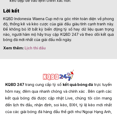
kèo đẹp để vào lệnh chính xác hơn.
Lời kết
KQBD Indonesia Waena Cup mở ra góc nhìn toàn diện về phong
độ, thống kê và kèo cược của giải đấu giàu tính cạnh tranh này.
Để không bỏ lỡ bất kỳ biến động tỷ số hay dữ liệu quan trọng
nào, người hâm mộ hãy truy cập KQBD 247 và theo dõi kết quả
bóng đá mới nhất của giải đấu mỗi ngày.
Xem thêm:
Lịch thi đấu
KQBD 247
trang cung cấp tỷ số
kết quả bóng đá
trực tuyến
hôm nay, đêm qua nhanh chóng và chính xác . Bên cạnh các
kết quả bóng đá được cập nhật Live, chúng tôi còn mang
đến lịch thi đấu, nhận định, soi kèo, BXH, tỷ lệ kèo mới nhất
của các giải bóng đá hàng đầu thế giới như Ngoại Hạng Anh,