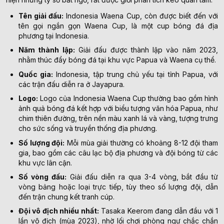
Tên giải đấu:
Indonesia Waena Cup, còn được biết đến với
tên gọi ngắn gọn Waena Cup, là một cup bóng đá địa
phương tại Indonesia.
Năm thành lập:
Giải đấu được thành lập vào năm 2023,
nhằm thúc đẩy bóng đá tại khu vực Papua và Waena cụ thể.
Quốc gia:
Indonesia, tập trung chủ yếu tại tỉnh Papua, với
các trận đấu diễn ra ở Jayapura.
Logo:
Logo của Indonesia Waena Cup thường bao gồm hình
ảnh quả bóng đá kết hợp với biểu tượng văn hóa Papua, như
chim thiên đường, trên nền màu xanh lá và vàng, tượng trưng
cho sức sống và truyền thống địa phương.
Số lượng đội:
Mỗi mùa giải thường có khoảng 8-12 đội tham
gia, bao gồm các câu lạc bộ địa phương và đội bóng từ các
khu vực lân cận.
Số vòng đấu:
Giải đấu diễn ra qua 3-4 vòng, bắt đầu từ
vòng bảng hoặc loại trực tiếp, tùy theo số lượng đội, dẫn
đến trận chung kết tranh cúp.
Đội vô địch nhiều nhất:
Tasaka Keerom đang dẫn đầu với 1
lần vô địch (mùa 2023), nhờ lối chơi phòng ngự chắc chắn