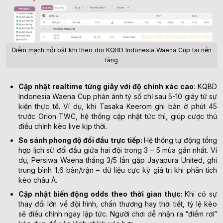
Điểm mạnh nổi bật khi theo dõi KQBD Indonesia Waena Cup tại nền
tảng
Cập nhật realtime từng giây với độ chính xác cao
: KQBD
Indonesia Waena Cup phản ánh tỷ số chỉ sau 5-10 giây từ sự
kiện thực tế. Ví dụ, khi Tasaka Keerom ghi bàn ở phút 45
trước Orion TWC, hệ thống cập nhật tức thì, giúp cược thủ
điều chỉnh kèo live kịp thời.
So sánh phong độ đối đầu trực tiếp:
Hệ thống tự động tổng
hợp lịch sử đối đầu giữa hai đội trong 3 – 5 mùa gần nhất. Ví
dụ, Persiwa Waena thắng 3/5 lần gặp Jayapura United, ghi
trung bình 1,6 bàn/trận – dữ liệu cực kỳ giá trị khi phân tích
kèo châu Á.
Cập nhật biến động odds theo thời gian thực:
Khi có sự
thay đổi lớn về đội hình, chấn thương hay thời tiết, tỷ lệ kèo
sẽ điều chỉnh ngay lập tức. Người chơi dễ nhận ra “điểm rơi”