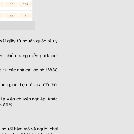
ài giây từ nguồn quốc tế uy
i nhiều trang miễn phí khác.
xác từ các nhà cái lớn như W88
ơn giao diện rối của đối thủ.
tập viên chuyên nghiệp, khác
ến 80%.
ể người hâm mộ và người chơi