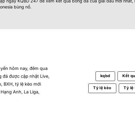
 cập ngay KQBD 247 để xem kết quả bóng đá của giải đấu mới nhất, 
donesia bùng nổ.
uyến hôm nay, đêm qua
 đá được cập nhật Live,
kqbd
Kết q
, BXH, tỷ lệ kèo mới
Tỷ lệ kèo
Tỷ lệ
 Hạng Anh, La Liga,