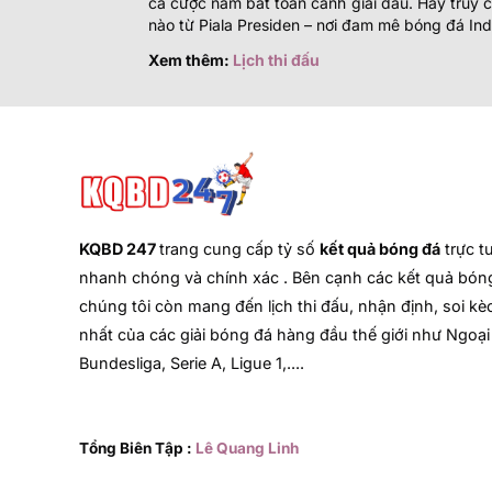
cá cược nắm bắt toàn cảnh giải đấu. Hãy truy
nào từ Piala Presiden – nơi đam mê bóng đá In
Xem thêm:
Lịch thi đấu
KQBD 247
trang cung cấp tỷ số
kết quả bóng đá
trực t
nhanh chóng và chính xác . Bên cạnh các kết quả bóng
chúng tôi còn mang đến lịch thi đấu, nhận định, soi kèo
nhất của các giải bóng đá hàng đầu thế giới như Ngoại
Bundesliga, Serie A, Ligue 1,....
Tổng Biên Tập :
Lê Quang Linh