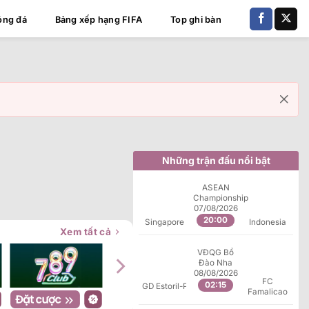
óng đá
Bảng xếp hạng FIFA
Top ghi bàn
Những trận đấu nổi bật
ASEAN
Championship
07/08/2026
20:00
Singapore
Indonesia
Xem tất cả
VĐQG Bồ
Đào Nha
08/08/2026
FC
02:15
GD Estoril-Praia
Famalicao