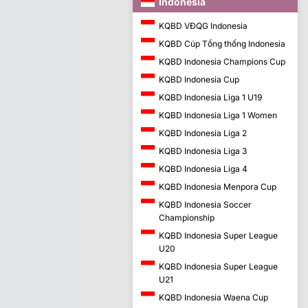
Indonesia
KQBD VĐQG Indonesia
KQBD Cúp Tổng thống Indonesia
KQBD Indonesia Champions Cup
KQBD Indonesia Cup
KQBD Indonesia Liga 1 U19
KQBD Indonesia Liga 1 Women
KQBD Indonesia Liga 2
KQBD Indonesia Liga 3
KQBD Indonesia Liga 4
KQBD Indonesia Menpora Cup
KQBD Indonesia Soccer
Championship
KQBD Indonesia Super League
U20
KQBD Indonesia Super League
U21
KQBD Indonesia Waena Cup