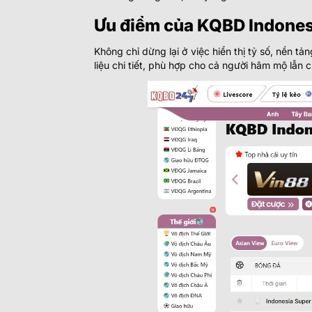
Ưu điểm của KQBD Indones
Không chỉ dừng lại ở việc hiển thị tỷ số, nền
liệu chi tiết, phù hợp cho cả người hâm mộ lẫn