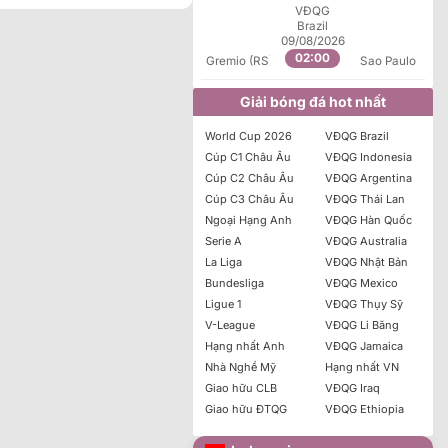
VĐQG
Brazil
09/08/2026
02:00
Gremio (RS)
Sao Paulo
Giải bóng đá hot nhất
Tài/Xỉu
World Cup 2026
VĐQG Brazil
Chủ
Tỷ lệ
Khách
Cúp C1 Châu Âu
VĐQG Indonesia
Cúp C2 Châu Âu
VĐQG Argentina
Cúp C3 Châu Âu
VĐQG Thái Lan
Ngoại Hạng Anh
VĐQG Hàn Quốc
Serie A
VĐQG Australia
La Liga
VĐQG Nhật Bản
Bundesliga
VĐQG Mexico
Ligue 1
VĐQG Thụy Sỹ
V-League
VĐQG Li Băng
Hạng nhất Anh
VĐQG Jamaica
Nhà Nghề Mỹ
Hạng nhất VN
Giao hữu CLB
VĐQG Iraq
Giao hữu ĐTQG
VĐQG Ethiopia