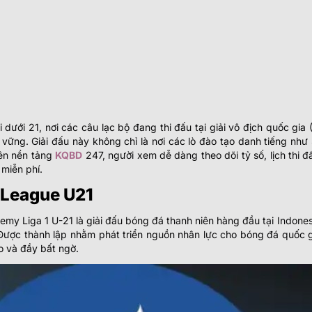
dưới 21, nơi các câu lạc bộ đang thi đấu tại giải vô địch quốc gia (
ững. Giải đấu này không chỉ là nơi các lò đào tạo danh tiếng như 
rên nền tảng
KQBD
247, người xem dễ dàng theo dõi tỷ số, lịch thi 
miễn phí.
r League U21
my Liga 1 U-21 là giải đấu bóng đá thanh niên hàng đầu tại Indonesia
. Được thành lập nhằm phát triển nguồn nhân lực cho bóng đá quốc 
ao và đầy bất ngờ.