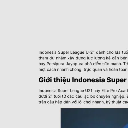
Indonesia Super League U-21 dành cho lứa tuổi 
tham dự nhằm xây dựng lực lượng kế cận bền v
hay Persipura Jayapura phô diễn sức mạnh. T
một cách nhanh chóng, trực quan và hoàn toàn 
Giới thiệu Indonesia Supe
Indonesia Super League U21 hay Elite Pro Acade
dưới 21 tuổi từ các câu lạc bộ chuyên nghiệp
trận cầu hấp dẫn với lối chơi nhanh, kỹ thuật c