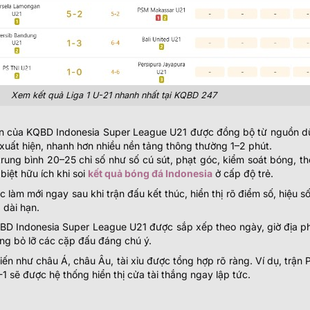
Xem kết quả Liga 1 U-21 nhanh nhất tại KQBD 247
n của KQBD Indonesia Super League U21 được đồng bộ từ nguồn dữ li
 xuất hiện, nhanh hơn nhiều nền tảng thông thường 1–2 phút.
rung bình 20–25 chỉ số như số cú sút, phạt góc, kiểm soát bóng, th
biệt hữu ích khi soi
kết quả bóng đá Indonesia
ở cấp độ trẻ.
làm mới ngay sau khi trận đấu kết thúc, hiển thị rõ điểm số, hiệu s
 dài hạn.
BD Indonesia Super League U21 được sắp xếp theo ngày, giờ địa p
ông bỏ lỡ các cặp đấu đáng chú ý.
ến như châu Á, châu Âu, tài xỉu được tổng hợp rõ ràng. Ví dụ, trận 
-1 sẽ được hệ thống hiển thị cửa tài thắng ngay lập tức.