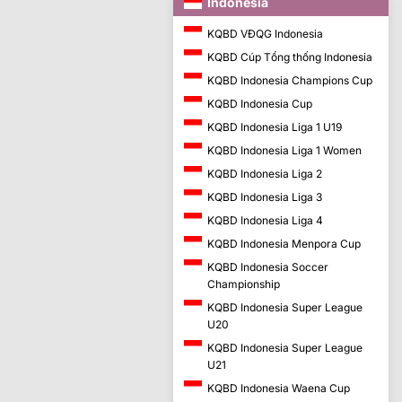
Indonesia
KQBD VĐQG Indonesia
KQBD Cúp Tổng thống Indonesia
KQBD Indonesia Champions Cup
KQBD Indonesia Cup
KQBD Indonesia Liga 1 U19
KQBD Indonesia Liga 1 Women
KQBD Indonesia Liga 2
KQBD Indonesia Liga 3
KQBD Indonesia Liga 4
KQBD Indonesia Menpora Cup
KQBD Indonesia Soccer
Championship
KQBD Indonesia Super League
U20
KQBD Indonesia Super League
U21
KQBD Indonesia Waena Cup