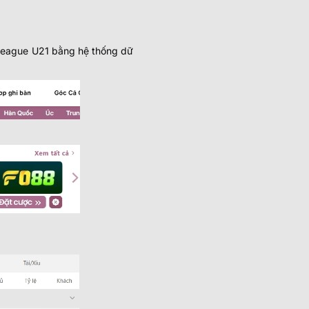
r League U21 bằng hệ thống dữ