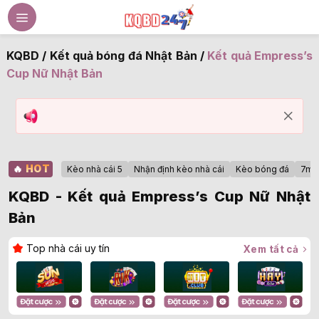
Bỏ
qua
nội
KQBD
/
Kết quả bóng đá Nhật Bản
/
Kết quả Empress’s
dung
Cup Nữ Nhật Bản
🔥
HOT
Kèo nhà cái 5
Nhận định kèo nhà cái
Kèo bóng đá
7m
KQBD - Kết quả Empress’s Cup Nữ Nhật
Bản
Top nhà cái uy tín
Xem tất cả