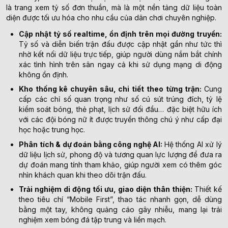
là trang xem tỷ số đơn thuần, mà là một nền tảng dữ liệu toàn
diện được tối ưu hóa cho nhu cầu của dân chơi chuyên nghiệp.
Cập nhật tỷ số realtime, ổn định trên mọi đường truyền:
Tỷ số và diễn biến trận đấu được cập nhật gần như tức thì
nhờ kết nối dữ liệu trực tiếp, giúp người dùng nắm bắt chính
xác tình hình trên sân ngay cả khi sử dụng mạng di động
không ổn định.
Kho thống kê chuyên sâu, chi tiết theo từng trận:
Cung
cấp các chỉ số quan trọng như số cú sút trúng đích, tỷ lệ
kiểm soát bóng, thẻ phạt, lịch sử đối đầu… đặc biệt hữu ích
với các đội bóng nữ ít được truyền thông chú ý như cấp đại
học hoặc trung học.
Phân tích & dự đoán bằng công nghệ AI:
Hệ thống AI xử lý
dữ liệu lịch sử, phong độ và tương quan lực lượng để đưa ra
dự đoán mang tính tham khảo, giúp người xem có thêm góc
nhìn khách quan khi theo dõi trận đấu.
Trải nghiệm di động tối ưu, giao diện thân thiện:
Thiết kế
theo tiêu chí “Mobile First”, thao tác nhanh gọn, dễ dùng
bằng một tay, không quảng cáo gây nhiễu, mang lại trải
nghiệm xem bóng đá tập trung và liền mạch.