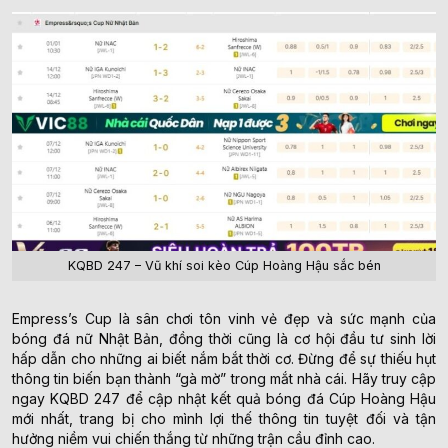
KQBD 247 – Vũ khí soi kèo Cúp Hoàng Hậu sắc bén
Empress’s Cup là sân chơi tôn vinh vẻ đẹp và sức mạnh của
bóng đá nữ Nhật Bản, đồng thời cũng là cơ hội đầu tư sinh lời
hấp dẫn cho những ai biết nắm bắt thời cơ. Đừng để sự thiếu hụt
thông tin biến bạn thành “gà mờ” trong mắt nhà cái. Hãy truy cập
ngay KQBD 247 để cập nhật kết quả bóng đá Cúp Hoàng Hậu
mới nhất, trang bị cho mình lợi thế thông tin tuyệt đối và tận
hưởng niềm vui chiến thắng từ những trận cầu đỉnh cao.