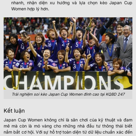
nhanh, nhận diện xu hướng và lựa chọn kèo Japan Cup
Women hợp lý hơn.
Trải nghiệm soi kèo Japan Cup Women đỉnh cao tại KQBD 247
Kết luận
Japan Cup Women không chỉ là sân chơi của kỹ thuật và đam
mê mà còn là mỏ vàng cho những nhà đầu tư thông thái biết
nắm bắt cơ hội. Với sự hỗ trợ toàn diện từ dữ liệu chuẩn xác đến