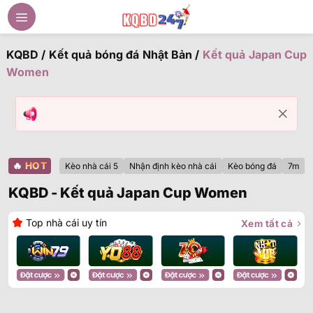
Bỏ
qua
nội
KQBD
/
Kết quả bóng đá Nhật Bản
/
Kết quả Japan Cup
dung
Women
🔥
HOT
Kèo nhà cái 5
Nhận định kèo nhà cái
Kèo bóng đá
7m
KQBD - Kết quả Japan Cup Women
Top nhà cái uy tín
Xem tất cả