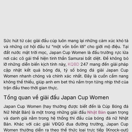
Sức hút từ các giải đấu cúp luôn mang lại những cảm xúc khó tả
và những cơ hội đầu tư “một vốn bốn lời” cho giới mộ điệu. Tại
đất nước mặt trời mọc, Japan Cup Women là đấu trường rực lửa
nơi các cô gái thể hiện tinh thần Samurai bất diệt. Để không bỏ
lỡ những diễn biến kịch tính này,
KQBD
247 mang đến giải pháp
cập nhật kết quả bóng đá, tỷ số bóng đá giải Japan Cup
Women nhanh chóng và chính xác nhất. Đây là cuốn cẩm nang
không thể thiếu, giúp anh em bet thủ nắm trọn từng nhịp thở của
trận đấu theo thời gian thực.
Tổng quan về giải đấu Japan Cup Women
Japan Cup Women (hay thường được biết đến là Cúp Bóng đá
Nữ Nhật Bản) là một trong những giải đấu
Nhật Bản
quan trọng
và danh giá nằm trong hệ thống thi đấu của bóng đá nữ Nhật
Bản. Khác với các giải VĐQG đua đường trường, Japan Cup
Women thường diễn ra theo thể thức loại trực tiếp (Knock-out)