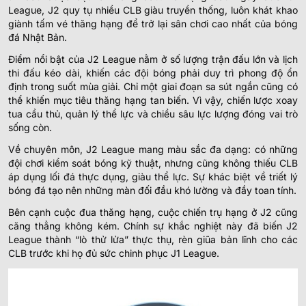
League, J2 quy tụ nhiều CLB giàu truyền thống, luôn khát khao
giành tấm vé thăng hạng để trở lại sân chơi cao nhất của bóng
đá Nhật Bản.
Điểm nổi bật của J2 League nằm ở số lượng trận đấu lớn và lịch
thi đấu kéo dài, khiến các đội bóng phải duy trì phong độ ổn
định trong suốt mùa giải. Chỉ một giai đoạn sa sút ngắn cũng có
thể khiến mục tiêu thăng hạng tan biến. Vì vậy, chiến lược xoay
tua cầu thủ, quản lý thể lực và chiều sâu lực lượng đóng vai trò
sống còn.
Về chuyên môn, J2 League mang màu sắc đa dạng: có những
đội chơi kiểm soát bóng kỹ thuật, nhưng cũng không thiếu CLB
áp dụng lối đá thực dụng, giàu thể lực. Sự khác biệt về triết lý
bóng đá tạo nên những màn đối đầu khó lường và đầy toan tính.
Bên cạnh cuộc đua thăng hạng, cuộc chiến trụ hạng ở J2 cũng
căng thẳng không kém. Chính sự khắc nghiệt này đã biến J2
League thành “lò thử lửa” thực thụ, rèn giũa bản lĩnh cho các
CLB trước khi họ đủ sức chinh phục J1 League.