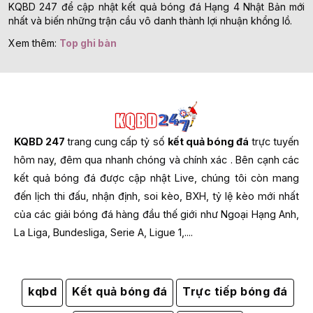
KQBD 247 để cập nhật kết quả bóng đá Hạng 4 Nhật Bản mới
nhất và biến những trận cầu vô danh thành lợi nhuận khổng lồ.
Xem thêm:
Top ghi bàn
KQBD 247
trang cung cấp tỷ số
kết quả bóng đá
trực tuyến
hôm nay, đêm qua nhanh chóng và chính xác . Bên cạnh các
kết quả bóng đá được cập nhật Live, chúng tôi còn mang
đến lịch thi đấu, nhận định, soi kèo, BXH, tỷ lệ kèo mới nhất
của các giải bóng đá hàng đầu thế giới như Ngoại Hạng Anh,
La Liga, Bundesliga, Serie A, Ligue 1,....
kqbd
Kết quả bóng đá
Trực tiếp bóng đá