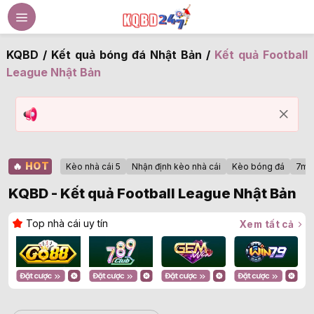
Bỏ
qua
nội
KQBD
/
Kết quả bóng đá Nhật Bản
/
Kết quả Football
dung
League Nhật Bản
🔥
HOT
Kèo nhà cái 5
Nhận định kèo nhà cái
Kèo bóng đá
7m
KQBD - Kết quả Football League Nhật Bản
Top nhà cái uy tín
Xem tất cả