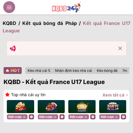
Bỏ
qua
nội
KQBD
/
Kết quả bóng đá Pháp
/
Kết quả France U17
dung
League
🔥
HOT
Kèo nhà cái 5
Nhận định kèo nhà cái
Kèo bóng đá
7m
KQBD - Kết quả France U17 League
Top nhà cái uy tín
Xem tất cả