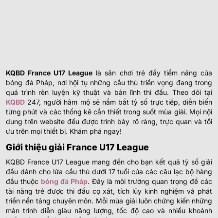
KQBD France U17 League
là sân chơi trẻ đầy tiềm năng của
bóng đá Pháp, nơi hội tụ những cầu thủ triển vọng đang trong
quá trình rèn luyện kỹ thuật và bản lĩnh thi đấu. Theo dõi tại
KQBD
247, người hâm mộ sẽ nắm bắt tỷ số trực tiếp, diễn biến
từng phút và các thống kê cần thiết trong suốt mùa giải. Mọi nội
dung trên website đều được trình bày rõ ràng, trực quan và tối
ưu trên mọi thiết bị. Khám phá ngay!
Giới thiệu giải France U17 League
KQBD France U17 League mang đến cho bạn kết quả tỷ số giải
đấu dành cho lứa cầu thủ dưới 17 tuổi của các câu lạc bộ hàng
đầu thuộc
bóng đá Pháp
. Đây là môi trường quan trọng để các
tài năng trẻ được thi đấu cọ xát, tích lũy kinh nghiệm và phát
triển nền tảng chuyên môn. Mỗi mùa giải luôn chứng kiến những
màn trình diễn giàu năng lượng, tốc độ cao và nhiều khoảnh