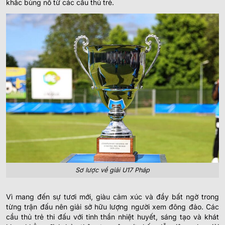
khắc bùng nổ từ các cầu thủ trẻ.
Sơ lược về giải U17 Pháp
Vì mang đến sự tươi mới, giàu cảm xúc và đầy bất ngờ trong
từng trận đấu nên giải sở hữu lượng người xem đông đảo. Các
cầu thủ trẻ thi đấu với tinh thần nhiệt huyết, sáng tạo và khát