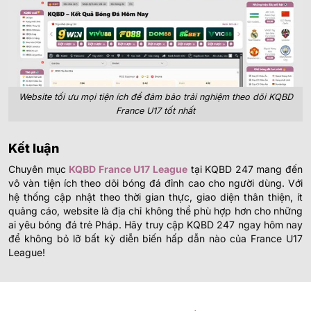
Website tối ưu mọi tiện ích để đảm bảo trải nghiệm theo dõi KQBD
France U17 tốt nhất
Kết luận
Chuyên mục
KQBD France U17 League
tại KQBD 247 mang đến
vô vàn tiện ích theo dõi bóng đá đỉnh cao cho người dùng. Với
hệ thống cập nhật theo thời gian thực, giao diện thân thiện, ít
quảng cáo, website là địa chỉ không thể phù hợp hơn cho những
ai yêu bóng đá trẻ Pháp. Hãy truy cập KQBD 247 ngay hôm nay
để không bỏ lỡ bất kỳ diễn biến hấp dẫn nào của France U17
League!