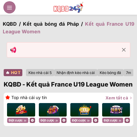
Bỏ
qua
nội
KQBD
/
Kết quả bóng đá Pháp
/
Kết quả France U19
dung
League Women
🔥
HOT
Kèo nhà cái 5
Nhận định kèo nhà cái
Kèo bóng đá
7m
KQBD - Kết quả France U19 League Women
Top nhà cái uy tín
Xem tất cả