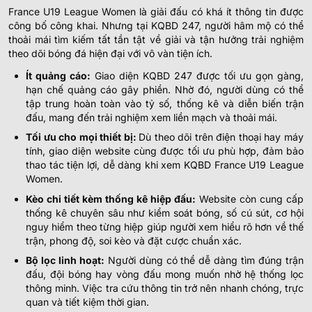
France U19 League Women là giải đấu có khá ít thông tin được
công bố công khai. Nhưng tại KQBD 247, người hâm mộ có thể
thoải mái tìm kiếm tất tần tật về giải và tận hưởng trải nghiệm
theo dõi bóng đá hiện đại với vô vàn tiện ích.
Ít quảng cáo:
Giao diện KQBD 247 được tối ưu gọn gàng,
hạn chế quảng cáo gây phiền. Nhờ đó, người dùng có thể
tập trung hoàn toàn vào tỷ số, thống kê và diễn biến trận
đấu, mang đến trải nghiệm xem liền mạch và thoải mái.
Tối ưu cho mọi thiết bị:
Dù theo dõi trên điện thoại hay máy
tính, giao diện website cùng được tối ưu phù hợp, đảm bảo
thao tác tiện lợi, dễ dàng khi xem KQBD France U19 League
Women.
Kèo chi tiết kèm thống kê hiệp đấu:
Website còn cung cấp
thống kê chuyên sâu như kiểm soát bóng, số cú sút, cơ hội
nguy hiểm theo từng hiệp giúp người xem hiểu rõ hơn về thế
trận, phong độ, soi kèo và đặt cược chuẩn xác.
Bộ lọc linh hoạt:
Người dùng có thể dễ dàng tìm đúng trận
đấu, đội bóng hay vòng đấu mong muốn nhờ hệ thống lọc
thông minh. Việc tra cứu thông tin trở nên nhanh chóng, trực
quan và tiết kiệm thời gian.