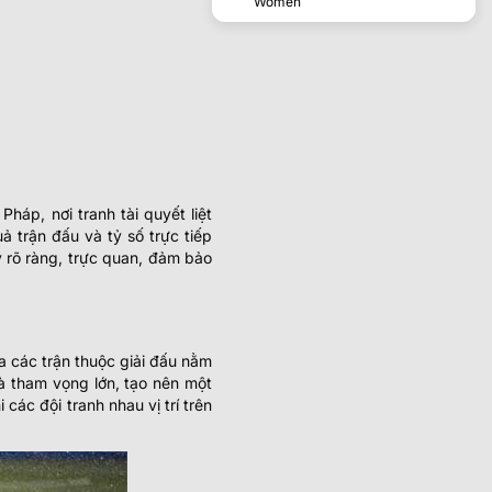
Women
áp, nơi tranh tài quyết liệt
 trận đấu và tỷ số trực tiếp
y rõ ràng, trực quan, đảm bảo
a các trận thuộc giải đấu nằm
à tham vọng lớn, tạo nên một
các đội tranh nhau vị trí trên