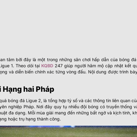
 tâm bởi đây là một trong những sân chơi hấp dẫn của bóng đá Ph
igue 1. Theo dõi tại
KQBD
247 giúp người hâm mộ cập nhật kết quả
rọng và diễn biến chính xác từng vòng đấu. Nội dung được trình bà
i Hạng hai Pháp
uả bóng đá Ligue 2, là tổng hợp tỷ số và các thông tin liên quan củ
yên nghiệp Pháp. Nơi đây quy tụ nhiều đội bóng có truyền thống v
uật đa dạng. Mỗi mùa giải mang đến những bất ngờ và kịch tính, khi 
ng hoặc trụ hạng thành công.