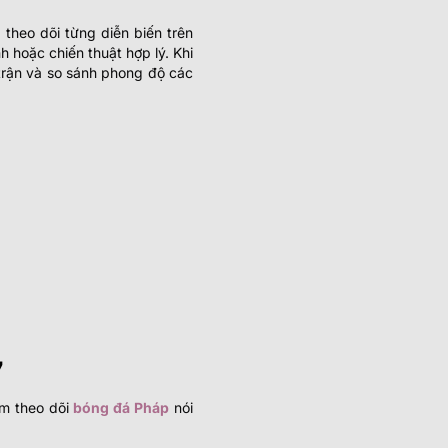
 theo dõi từng diễn biến trên
 hoặc chiến thuật hợp lý. Khi
 trận và so sánh phong độ các
7
ệm theo dõi
bóng đá Pháp
nói