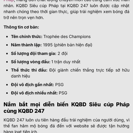
nhãn. KQBD Siêu cúp Pháp tại KQBD 247 luôn được cập nhật
nhanh chóng theo thời gian thực, giúp trải nghiệm xem bóng đá
trở nên trọn vẹn hơn.
Thông tin cơ bản:
Tên chính thức:
Trophée des Champions
Năm thành lập:
1995 (phiên bản hiện đại)
Số lượng đội tham gia:
2 đội
Số lượng vòng đấu:
1 trận duy nhất
Thể thức thi đấu:
Đội giành chiến thắng trực tiếp sở hữu
danh hiệu
Đội vô địch gần nhất:
PSG
Đội vô địch nhiều nhất:
PSG
Nắm bắt mọi diễn biến KQBD Siêu cúp Pháp
cùng KQBD 247
KQBD 247 luôn ưu tiên hàng đầu trải nghiệm của người dùng, vì
thế fan hâm mộ bóng đá đến với website sẽ được tận hưởng
hàng loạt tiện ích.