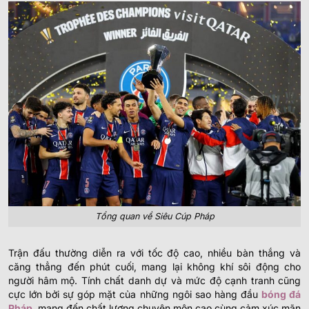
Tổng quan về Siêu Cúp Pháp
Trận đấu thường diễn ra với tốc độ cao, nhiều bàn thắng và
căng thẳng đến phút cuối, mang lại không khí sôi động cho
người hâm mộ. Tính chất danh dự và mức độ cạnh tranh cũng
cực lớn bởi sự góp mặt của những ngôi sao hàng đầu
bóng đá
Pháp
, mang đến chất lượng chuyên môn cao cùng cảm xúc mãn