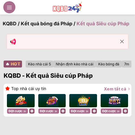
Bỏ
qua
nội
KQBD
/
Kết quả bóng đá Pháp
/
Kết quả Siêu cúp Pháp
dung
🔥
HOT
Kèo nhà cái 5
Nhận định kèo nhà cái
Kèo bóng đá
7m
KQBD - Kết quả Siêu cúp Pháp
Top nhà cái uy tín
Xem tất cả
Vin88