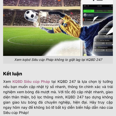
Xem kqbd Siêu cúp Pháp không lo giật lag tại KQBD 247
Kết luận
Xem
KQBD Siêu cúp Pháp
tại KQBD 247 là lựa chọn lý tưởng
nếu bạn muốn cập nhật tỷ số nhanh, thông tin chính xác và trải
nghiệm xem bóng đá mượt mà. Với tốc độ cập nhật nhanh, giao
diện thân thiện, bộ lọc thông minh, KQBD 247 tạo dựng không
gian giao lưu bóng đá chuyên nghiệp, hiện đại. Hãy truy cập
ngay hôm nay để không bỏ lỡ bất kỳ diễn biến hấp dẫn nào của
Siêu cúp Pháp!