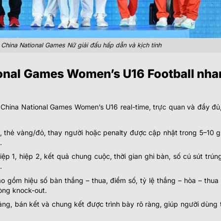
China National Games Nữ giải đấu hấp dẫn và kịch tính
onal Games Women’s U16 Football nha
hina National Games Women’s U16 real-time, trực quan và đầy đủ
 thẻ vàng/đỏ, thay người hoặc penalty được cập nhật trong 5–10 gi
.
hiệp 1, hiệp 2, kết quả chung cuộc, thời gian ghi bàn, số cú sút trú
.
o gồm hiệu số bàn thắng – thua, điểm số, tỷ lệ thắng – hòa – thua
òng knock-out.
g, bán kết và chung kết được trình bày rõ ràng, giúp người dùng t