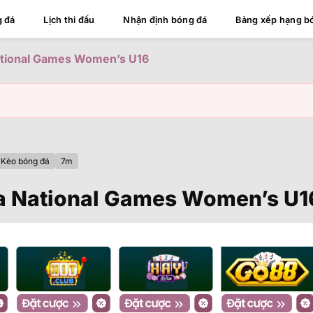
g đá
Lịch thi đấu
Nhận định bóng đá
Bảng xếp hạng b
ational Games Women’s U16
Kèo bóng đá
7m
a National Games Women’s U1