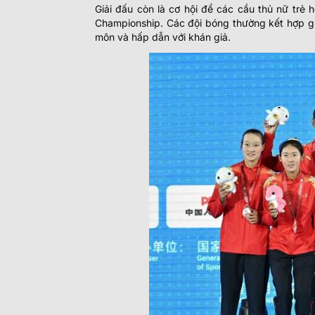
Giải đấu còn là cơ hội để các cầu thủ nữ trẻ
Championship. Các đội bóng thường kết hợp giữ
môn và hấp dẫn với khán giả.