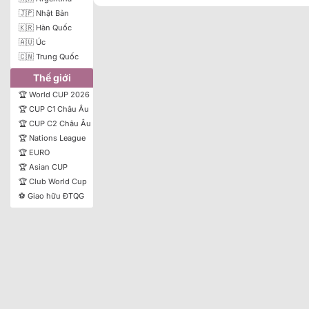
🇯🇵 Nhật Bản
🇰🇷 Hàn Quốc
Asian View
Euro View
Tỷ Lệ
🇦🇺 Úc
🇨🇳 Trung Quốc
BÓNG ĐÁ
Thế giới
🏆 World CUP 2026
Thời gian
Đội nhà
T
🏆 CUP C1 Châu Âu
🏆 CUP C2 Châu Âu
🏆 Nations League
🏆 EURO
🏆 Asian CUP
🏆 Club World Cup
⚽️️️ Giao hữu ĐTQG