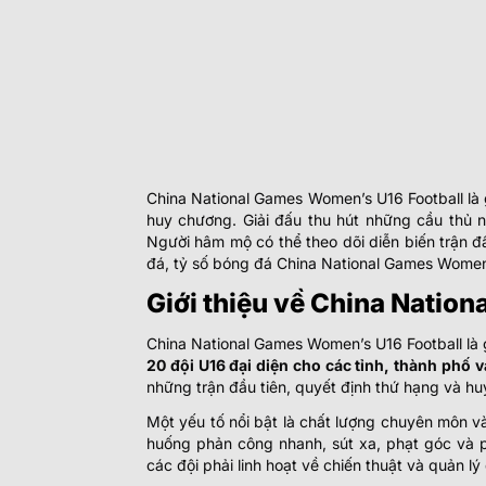
China National Games Women’s U16 Football là g
huy chương. Giải đấu thu hút những cầu thủ n
Người hâm mộ có thể theo dõi diễn biến trận 
đá, tỷ số bóng đá China National Games Women’
Giới thiệu về China Natio
China National Games Women’s U16 Football là 
20 đội U16 đại diện cho các tỉnh, thành phố 
những trận đầu tiên, quyết định thứ hạng và h
Một yếu tố nổi bật là chất lượng chuyên môn và
huống phản công nhanh, sút xa, phạt góc và pe
các đội phải linh hoạt về chiến thuật và quản lý 