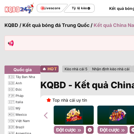
Bỏ
Livescore
Tỷ lệ kèo
Kết quả bón
qua
nội
KQBD
/
Kết quả bóng đá Trung Quốc
/
Kết quả China N
dung
🔥
HOT
Kèo nhà cái 5
Nhận định kèo nhà cái
Quốc gia
🇪🇸 Tây Ban Nha
KQBD - Kết quả Chin
🇬🇧 Anh
🇩🇪 Đức
🇫🇷 Pháp
Top nhà cái uy tín
🇮🇹 Italia
🇺🇸 Mỹ
🇲🇽 Mexico
🇻🇳 Việt Nam
🇧🇷 Brazil
🇦🇷 Argentina