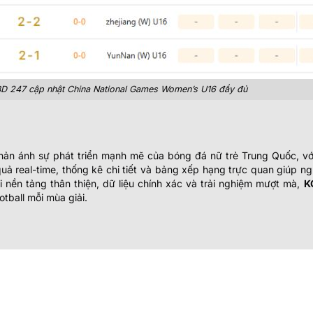
D 247 cập nhật China National Games Women’s U16 đầy đủ
ản ánh sự phát triển mạnh mẽ của bóng đá nữ trẻ Trung Quốc, với
uả real-time, thống kê chi tiết và bảng xếp hạng trực quan giúp n
 nền tảng thân thiện, dữ liệu chính xác và trải nghiệm mượt mà,
K
tball mỗi mùa giải.