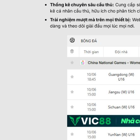
Thống kê chuyên sâu cầu thủ:
Cung cấp số 
kê cá nhân cầu thủ, hữu ích cho phân tích 
Trải nghiệm mượt mà trên mọi thiết bị:
Webs
dàng và theo dõi giải đấu mọi lúc mọi nơi.