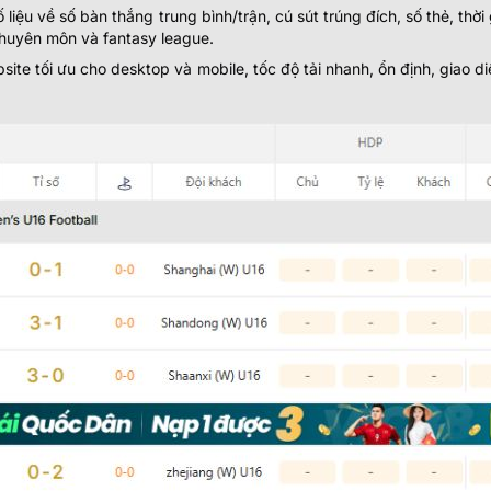
liệu về số bàn thắng trung bình/trận, cú sút trúng đích, số thẻ, thờ
chuyên môn và fantasy league.
ite tối ưu cho desktop và mobile, tốc độ tải nhanh, ổn định, giao d