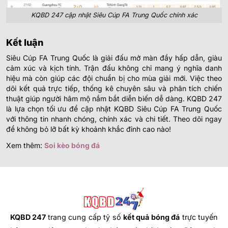
KQBD 247 cập nhật Siêu Cúp FA Trung Quốc chính xác
Kết luận
Siêu Cúp FA Trung Quốc là giải đấu mở màn đầy hấp dẫn, giàu
cảm xúc và kịch tính. Trận đấu không chỉ mang ý nghĩa danh
hiệu mà còn giúp các đội chuẩn bị cho mùa giải mới. Việc theo
dõi kết quả trực tiếp, thống kê chuyên sâu và phân tích chiến
thuật giúp người hâm mộ nắm bắt diễn biến dễ dàng. KQBD 247
là lựa chọn tối ưu để cập nhật KQBD Siêu Cúp FA Trung Quốc
với thông tin nhanh chóng, chính xác và chi tiết. Theo dõi ngay
để không bỏ lỡ bất kỳ khoảnh khắc đỉnh cao nào!
Xem thêm:
Soi kèo bóng đá
KQBD 247
trang cung cấp tỷ số
kết quả bóng đá
trực tuyến