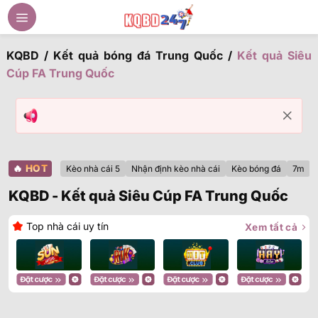
Bỏ
qua
nội
KQBD
/
Kết quả bóng đá Trung Quốc
/
Kết quả Siêu
dung
Cúp FA Trung Quốc
🔥
HOT
Kèo nhà cái 5
Nhận định kèo nhà cái
Kèo bóng đá
7m
KQBD - Kết quả Siêu Cúp FA Trung Quốc
Top nhà cái uy tín
Xem tất cả