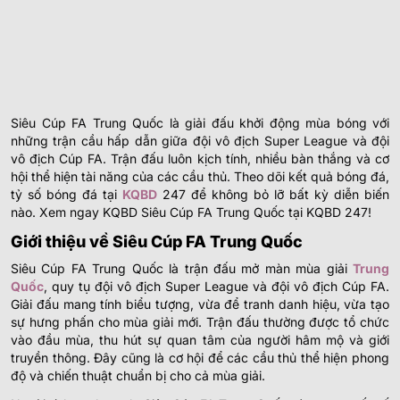
Siêu Cúp FA Trung Quốc là giải đấu khởi động mùa bóng với
những trận cầu hấp dẫn giữa đội vô địch Super League và đội
vô địch Cúp FA. Trận đấu luôn kịch tính, nhiều bàn thắng và cơ
hội thể hiện tài năng của các cầu thủ. Theo dõi kết quả bóng đá,
tỷ số bóng đá tại
KQBD
247 để không bỏ lỡ bất kỳ diễn biến
nào. Xem ngay KQBD Siêu Cúp FA Trung Quốc tại KQBD 247!
Giới thiệu về Siêu Cúp FA Trung Quốc
Siêu Cúp FA Trung Quốc là trận đấu mở màn mùa giải
Trung
Quốc
, quy tụ đội vô địch Super League và đội vô địch Cúp FA.
Giải đấu mang tính biểu tượng, vừa để tranh danh hiệu, vừa tạo
sự hưng phấn cho mùa giải mới. Trận đấu thường được tổ chức
vào đầu mùa, thu hút sự quan tâm của người hâm mộ và giới
truyền thông. Đây cũng là cơ hội để các cầu thủ thể hiện phong
độ và chiến thuật chuẩn bị cho cả mùa giải.