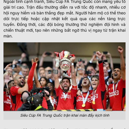
Ngoài tính cạnh tranh, Siêu Cúp FA Trung Quốc còn mang yếu tố
giải trí cao. Trận đấu thường diễn ra với tốc độ nhanh, nhiều cơ
hội nguy hiểm và bàn thắng đẹp mắt. Người hâm mộ có thể theo
dõi trực tiếp hoặc cập nhật kết quả qua các nền tảng trực
tuyến. Đồng thời, các đội bóng thường thử nghiệm đội hình và
chiến thuật mới, tạo nên những bất ngờ thú vị ngay từ trận khai
màn.
Siêu Cúp FA Trung Quốc trận khai màn đầy kịch tính