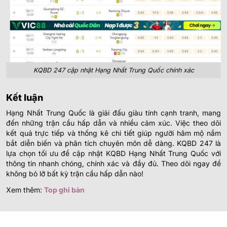
KQBD 247 cập nhật Hạng Nhất Trung Quốc chính xác
Kết luận
Hạng Nhất Trung Quốc là giải đấu giàu tính cạnh tranh, mang
đến những trận cầu hấp dẫn và nhiều cảm xúc. Việc theo dõi
kết quả trực tiếp và thống kê chi tiết giúp người hâm mộ nắm
bắt diễn biến và phân tích chuyên môn dễ dàng. KQBD 247 là
lựa chọn tối ưu để cập nhật KQBD Hạng Nhất Trung Quốc với
thông tin nhanh chóng, chính xác và đầy đủ. Theo dõi ngay để
không bỏ lỡ bất kỳ trận cầu hấp dẫn nào!
Xem thêm:
Top ghi bàn