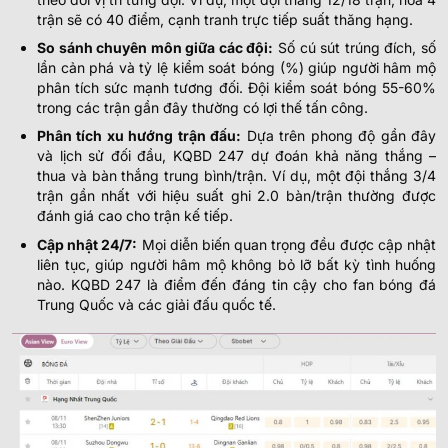
trận sẽ có 40 điểm, cạnh tranh trực tiếp suất thăng hạng.
So sánh chuyên môn giữa các đội:
Số cú sút trúng đích, số
lần cản phá và tỷ lệ kiểm soát bóng (%) giúp người hâm mộ
phân tích sức mạnh tương đối. Đội kiểm soát bóng 55-60%
trong các trận gần đây thường có lợi thế tấn công.
Phân tích xu hướng trận đấu:
Dựa trên phong độ gần đây
và lịch sử đối đầu, KQBD 247 dự đoán khả năng thắng –
thua và bàn thắng trung bình/trận. Ví dụ, một đội thắng 3/4
trận gần nhất với hiệu suất ghi 2.0 bàn/trận thường được
đánh giá cao cho trận kế tiếp.
Cập nhật 24/7:
Mọi diễn biến quan trọng đều được cập nhật
liên tục, giúp người hâm mộ không bỏ lỡ bất kỳ tình huống
nào. KQBD 247 là điểm đến đáng tin cậy cho fan bóng đá
Trung Quốc và các giải đấu quốc tế.