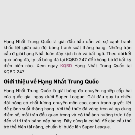
Hạng Nhất Trung Quốc là giải đấu hấp dẫn với sự cạnh tranh
khốc liệt giữa các đội bóng tranh suất thăng hạng. Những trận
cầu ở giải hạng Nhất luôn đầy kịch tính và bất ngờ. Theo dõi kết
quả bóng đá, tỷ số bóng đá tại KQBD 247 để không bỏ lỡ bất kỳ
diễn biến nào. Xem ngay
KQBD
Hạng Nhất Trung Quốc tại
KQBD 247!
Giới thiệu về Hạng Nhất Trung Quốc
Hạng Nhất Trung Quốc là giải bóng đá chuyên nghiệp cấp hai
của quốc gia, ngay dưới Super League. Giải đấu quy tụ nhiều
đội bóng có chất lượng chuyên môn cao, cạnh tranh quyết liệt
để giành suất thăng hạng. Với thể thức đá vòng tròn và áp dụng
điểm số, mỗi trận đều quan trọng và có thể ảnh hưởng trực tiếp
đến vị trí trên bảng xếp hạng. Đây cũng là cơ hội để các cầu thủ
trẻ thể hiện tài năng, chuẩn bị bước lên Super League.