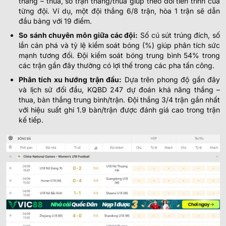
thắng – thua, số trận thắng/thua giúp theo dõi tiến trình của
từng đội. Ví dụ, một đội thắng 6/8 trận, hòa 1 trận sẽ dẫn
đầu bảng với 19 điểm.
So sánh chuyên môn giữa các đội:
Số cú sút trúng đích, số
lần cản phá và tỷ lệ kiểm soát bóng (%) giúp phân tích sức
mạnh tương đối. Đội kiểm soát bóng trung bình 54% trong
các trận gần đây thường có lợi thế trong các pha tấn công.
Phân tích xu hướng trận đấu:
Dựa trên phong độ gần đây
và lịch sử đối đầu, KQBD 247 dự đoán khả năng thắng –
thua, bàn thắng trung bình/trận. Đội thắng 3/4 trận gần nhất
với hiệu suất ghi 1.9 bàn/trận được đánh giá cao trong trận
kế tiếp.