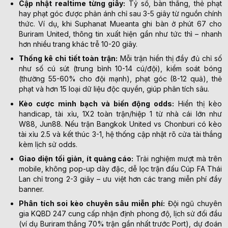
Cập nhật realtime từng giây:
Tỷ số, bàn thắng, thẻ phạt
hay phạt góc được phản ánh chỉ sau 3-5 giây từ nguồn chính
thức. Ví dụ, khi Suphanat Mueanta ghi bàn ở phút 67 cho
Buriram United, thông tin xuất hiện gần như tức thì – nhanh
hơn nhiều trang khác trễ 10-20 giây.
Thống kê chi tiết toàn trận:
Mỗi trận hiển thị đầy đủ chỉ số
như số cú sút (trung bình 10-14 cú/đội), kiểm soát bóng
(thường 55-60% cho đội mạnh), phạt góc (8-12 quả), thẻ
phạt và hơn 15 loại dữ liệu độc quyền, giúp phân tích sâu.
Kèo cược minh bạch và biến động odds:
Hiển thị kèo
handicap, tài xỉu, 1X2 toàn trận/hiệp 1 từ nhà cái lớn như
W88, Jun88. Nếu trận Bangkok United vs Chonburi có kèo
tài xỉu 2.5 và kết thúc 3-1, hệ thống cập nhật rõ cửa tài thắng
kèm lịch sử odds.
Giao diện tối giản, ít quảng cáo:
Trải nghiệm mượt mà trên
mobile, không pop-up dày đặc, dễ lọc trận đấu Cúp FA Thái
Lan chỉ trong 2-3 giây – ưu việt hơn các trang miễn phí đầy
banner.
Phân tích soi kèo chuyên sâu miễn phí:
Đội ngũ chuyên
gia KQBD 247 cung cấp nhận định phong độ, lịch sử đối đầu
(ví dụ Buriram thắng 70% trận gần nhất trước Port), dự đoán