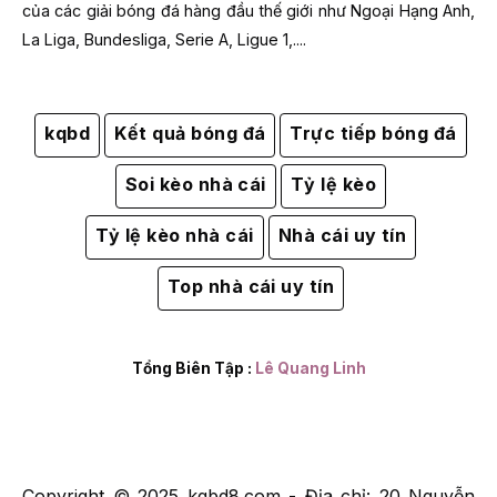
của các giải bóng đá hàng đầu thế giới như Ngoại Hạng Anh,
La Liga, Bundesliga, Serie A, Ligue 1,....
kqbd
Kết quả bóng đá
Trực tiếp bóng đá
Soi kèo nhà cái
Tỷ lệ kèo
Tỷ lệ kèo nhà cái
Nhà cái uy tín
Top nhà cái uy tín
Tổng Biên Tập :
Lê Quang Linh
Copyright © 2025 kqbd8.com - Địa chỉ:
20 Nguyễn