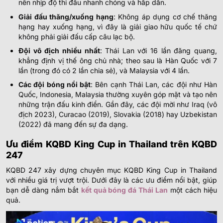
nên nhịp độ thi đấu nhanh chóng và hấp dẫn.
Giải đấu thăng/xuống hạng
: Không áp dụng cơ chế thăng
hạng hay xuống hạng, vì đây là giải giao hữu quốc tế chứ
không phải giải đấu cấp câu lạc bộ.
Đội vô địch nhiều nhất
: Thái Lan với 16 lần đăng quang,
khẳng định vị thế ông chủ nhà; theo sau là Hàn Quốc với 7
lần (trong đó có 2 lần chia sẻ), và Malaysia với 4 lần.
Các đội bóng nổi bật
: Bên cạnh Thái Lan, các đội như Hàn
Quốc, Indonesia, Malaysia thường xuyên góp mặt và tạo nên
những trận đấu kinh điển. Gần đây, các đội mời như Iraq (vô
địch 2023), Curacao (2019), Slovakia (2018) hay Uzbekistan
(2022) đã mang đến sự đa dạng.
Ưu điểm KQBD King Cup in Thailand trên KQBD
247
KQBD 247 xây dựng chuyên mục KQBD King Cup in Thailand
với nhiều giá trị vượt trội. Dưới đây là các ưu điểm nổi bật, giúp
bạn dễ dàng nắm bắt
kết quả bóng đá Thái Lan
một cách hiệu
quả.