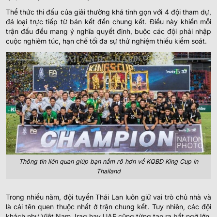
Thể thức thi đấu của giải thường khá tinh gọn với 4 đội tham dự,
đá loại trực tiếp từ bán kết đến chung kết. Điều này khiến mỗi
trận đấu đều mang ý nghĩa quyết định, buộc các đội phải nhập
cuộc nghiêm túc, hạn chế tối đa sự thử nghiệm thiếu kiểm soát.
Thông tin liên quan giúp bạn nắm rõ hơn về KQBD King Cup in
Thailand
Trong nhiều năm, đội tuyển Thái Lan luôn giữ vai trò chủ nhà và
là cái tên quen thuộc nhất ở trận chung kết. Tuy nhiên, các đội
khách như Việt Nam, Iraq hay UAE cũng từng tạo ra bất ngờ lớn,