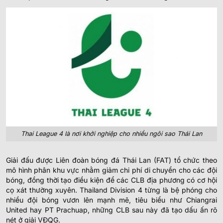
Thai League 4 là nơi khởi nghiệp cho nhiều ngôi sao Thái Lan
Giải đấu được Liên đoàn bóng đá Thái Lan (FAT) tổ chức theo
mô hình phân khu vực nhằm giảm chi phí di chuyển cho các đội
bóng, đồng thời tạo điều kiện để các CLB địa phương có cơ hội
cọ xát thường xuyên. Thailand Division 4 từng là bệ phóng cho
nhiều đội bóng vươn lên mạnh mẽ, tiêu biểu như Chiangrai
United hay PT Prachuap, những CLB sau này đã tạo dấu ấn rõ
nét ở giải VĐQG.