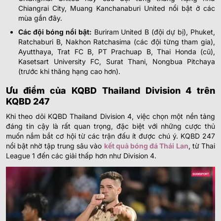
Chiangrai City, Muang Kanchanaburi United nổi bật ở các
mùa gần đây.
Các đội bóng nổi bật:
Buriram United B (đội dự bị), Phuket,
Ratchaburi B, Nakhon Ratchasima (các đội từng tham gia),
Ayutthaya, Trat FC B, PT Prachuap B, Thai Honda (cũ),
Kasetsart University FC, Surat Thani, Nongbua Pitchaya
(trước khi thăng hạng cao hơn).
Ưu điểm của KQBD Thailand Division 4 trên
KQBD 247
Khi theo dõi KQBD Thailand Division 4, việc chọn một nền tảng
đáng tin cậy là rất quan trọng, đặc biệt với những cược thủ
muốn nắm bắt cơ hội từ các trận đấu ít được chú ý. KQBD 247
nổi bật nhờ tập trung sâu vào
kết quả bóng đá Thái Lan
, từ Thai
League 1 đến các giải thấp hơn như Division 4.