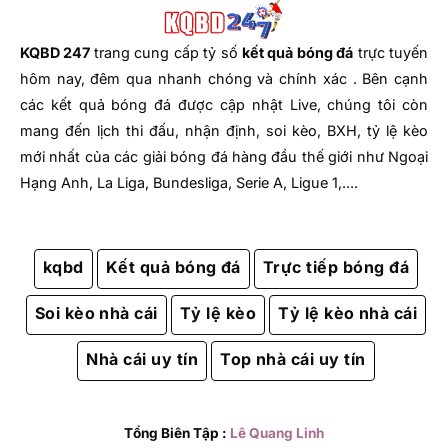
KQBD 247
trang cung cấp tỷ số
kết quả bóng đá
trực tuyến
hôm nay, đêm qua nhanh chóng và chính xác . Bên cạnh
các kết quả bóng đá được cập nhật Live, chúng tôi còn
mang đến lịch thi đấu, nhận định, soi kèo, BXH, tỷ lệ kèo
mới nhất của các giải bóng đá hàng đầu thế giới như Ngoại
Hạng Anh, La Liga, Bundesliga, Serie A, Ligue 1,....
kqbd
Kết quả bóng đá
Trực tiếp bóng đá
Soi kèo nhà cái
Tỷ lệ kèo
Tỷ lệ kèo nhà cái
Nhà cái uy tín
Top nhà cái uy tín
Tổng Biên Tập :
Lê Quang Linh