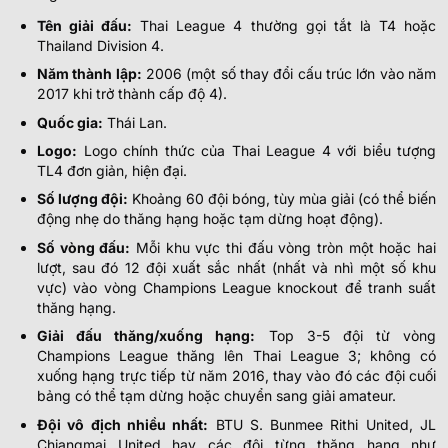
Tên giải đấu:
Thai League 4 thường gọi tắt là T4 hoặc
Thailand Division 4.
Năm thành lập:
2006 (một số thay đổi cấu trúc lớn vào năm
2017 khi trở thành cấp độ 4).
Quốc gia:
Thái Lan.
Logo:
Logo chính thức của Thai League 4 với biểu tượng
TL4 đơn giản, hiện đại.
Số lượng đội:
Khoảng 60 đội bóng, tùy mùa giải (có thể biến
động nhẹ do thăng hạng hoặc tạm dừng hoạt động).
Số vòng đấu:
Mỗi khu vực thi đấu vòng tròn một hoặc hai
lượt, sau đó 12 đội xuất sắc nhất (nhất và nhì một số khu
vực) vào vòng Champions League knockout để tranh suất
thăng hạng.
Giải đấu thăng/xuống hạng:
Top 3-5 đội từ vòng
Champions League thăng lên Thai League 3; không có
xuống hạng trực tiếp từ năm 2016, thay vào đó các đội cuối
bảng có thể tạm dừng hoặc chuyển sang giải amateur.
Đội vô địch nhiều nhất:
BTU S. Bunmee Rithi United, JL
Chiangmai United hay các đội từng thăng hạng như