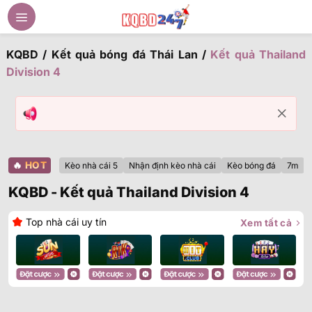
Bỏ
qua
nội
KQBD
/
Kết quả bóng đá Thái Lan
/
Kết quả Thailand
dung
Division 4
🔥
HOT
Kèo nhà cái 5
Nhận định kèo nhà cái
Kèo bóng đá
7m
KQBD - Kết quả Thailand Division 4
Top nhà cái uy tín
Xem tất cả