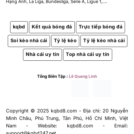
Hạng Anh, La Liga, Bundesliga, Serie A, Ligue 1,....
kqbd
Kết quả bóng đá
Trực tiếp bóng đá
Soi kèo nhà cái
Tỷ lệ kèo
Tỷ lệ kèo nhà cái
Nhà cái uy tín
Top nhà cái uy tín
Tổng Biên Tập :
Lê Quang Linh
Copyright © 2025 kqbd8.com - Địa chỉ:
20 Nguyễn
Minh Châu, Phú Trung, Tân Phú, Hồ Chí Minh, Việt
Nam -
Website: kqbd8.com - Email:
support@kqbd247.net