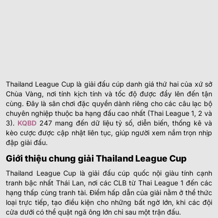
Thailand League Cup là giải đấu cúp danh giá thứ hai của xứ sở
Chùa Vàng, nơi tính kịch tính và tốc độ được đẩy lên đến tận
cùng. Đây là sân chơi đặc quyền dành riêng cho các câu lạc bộ
chuyên nghiệp thuộc ba hạng đấu cao nhất (Thai League 1, 2 và
3).
KQBD
247 mang đến dữ liệu tỷ số, diễn biến, thống kê và
kèo cược được cập nhật liên tục, giúp người xem nắm trọn nhịp
đập giải đấu.
Giới thiệu chung giải Thailand League Cup
Thailand League Cup là giải đấu cúp quốc nội giàu tính cạnh
tranh bậc nhất Thái Lan, nơi các CLB từ Thai League 1 đến các
hạng thấp cùng tranh tài. Điểm hấp dẫn của giải nằm ở thể thức
loại trực tiếp, tạo điều kiện cho những bất ngờ lớn, khi các đội
cửa dưới có thể quật ngã ông lớn chỉ sau một trận đấu.