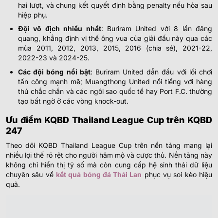
hai lượt, và chung kết quyết định bằng penalty nếu hòa sau
hiệp phụ.
Đội vô địch nhiều nhất
: Buriram United với 8 lần đăng
quang, khẳng định vị thế ông vua của giải đấu này qua các
mùa 2011, 2012, 2013, 2015, 2016 (chia sẻ), 2021-22,
2022-23 và 2024-25.
Các đội bóng nổi bật
: Buriram United dẫn đầu với lối chơi
tấn công mạnh mẽ; Muangthong United nổi tiếng với hàng
thủ chắc chắn và các ngôi sao quốc tế hay Port F.C. thường
tạo bất ngờ ở các vòng knock-out.
Ưu điểm KQBD Thailand League Cup trên KQBD
247
Theo dõi KQBD Thailand League Cup trên nền tảng mang lại
nhiều lợi thế rõ rệt cho người hâm mộ và cược thủ. Nền tảng này
không chỉ hiển thị tỷ số mà còn cung cấp hệ sinh thái dữ liệu
chuyên sâu về
kết quả bóng đá Thái Lan
phục vụ soi kèo hiệu
quả.