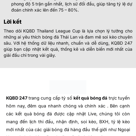
phong độ 5 trận gần nhất, lịch sử đối đầu, giúp tăng tỷ lệ dự
đoán chính xác lên đến 75 – 80%.
Lời kết
Theo dõi KQBD Thailand League Cup là lựa chọn lý tưởng cho
những ai yêu thích bóng đá Thái Lan và đam mê soi kèo chuyên
sâu. Với hệ thống dữ liệu nhanh, chuẩn và dễ dùng, KQBD 247
giúp bạn cập nhật kết quả, thống kê và diễn biến mới nhất của
giải đấu chỉ trong vài giây.
KQBD 247
trang cung cấp tỷ số
kết quả bóng đá
trực tuyến
hôm nay, đêm qua nhanh chóng và chính xác . Bên cạnh
các kết quả bóng đá được cập nhật Live, chúng tôi còn
mang đến lịch thi đấu, nhận định, soi kèo, BXH, tỷ lệ kèo
mới nhất của các giải bóng đá hàng đầu thế giới như Ngoại