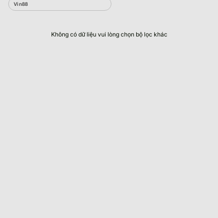
Vin88
Không có dữ liệu vui lòng chọn bộ lọc khác