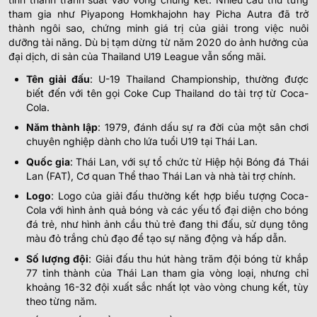
tham gia như Piyapong Homkhajohn hay Picha Autra đã trở
thành ngôi sao, chứng minh giá trị của giải trong việc nuôi
dưỡng tài năng. Dù bị tạm dừng từ năm 2020 do ảnh hưởng của
đại dịch, di sản của Thailand U19 League vẫn sống mãi.
Tên giải đấu
: U-19 Thailand Championship, thường được
biết đến với tên gọi Coke Cup Thailand do tài trợ từ Coca-
Cola.
Năm thành lập
: 1979, đánh dấu sự ra đời của một sân chơi
chuyên nghiệp dành cho lứa tuổi U19 tại Thái Lan.
Quốc gia
: Thái Lan, với sự tổ chức từ Hiệp hội Bóng đá Thái
Lan (FAT), Cơ quan Thể thao Thái Lan và nhà tài trợ chính.
Logo
: Logo của giải đấu thường kết hợp biểu tượng Coca-
Cola với hình ảnh quả bóng và các yếu tố đại diện cho bóng
đá trẻ, như hình ảnh cầu thủ trẻ đang thi đấu, sử dụng tông
màu đỏ trắng chủ đạo để tạo sự năng động và hấp dẫn.
Số lượng đội
: Giải đấu thu hút hàng trăm đội bóng từ khắp
77 tỉnh thành của Thái Lan tham gia vòng loại, nhưng chỉ
khoảng 16-32 đội xuất sắc nhất lọt vào vòng chung kết, tùy
theo từng năm.