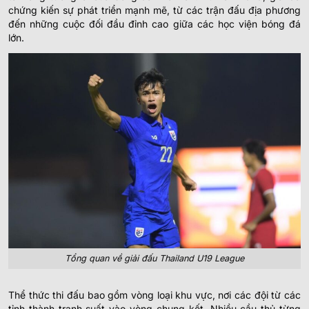
chứng kiến sự phát triển mạnh mẽ, từ các trận đấu địa phương
đến những cuộc đối đầu đỉnh cao giữa các học viện bóng đá
lớn.
Tổng quan về giải đấu Thailand U19 League
Thể thức thi đấu bao gồm vòng loại khu vực, nơi các đội từ các
tỉnh thành tranh suất vào vòng chung kết. Nhiều cầu thủ từng