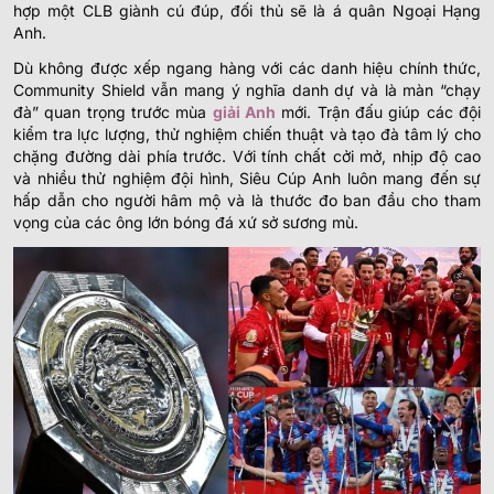
hợp một CLB giành cú đúp, đối thủ sẽ là á quân Ngoại Hạng
Anh.
Dù không được xếp ngang hàng với các danh hiệu chính thức,
Community Shield vẫn mang ý nghĩa danh dự và là màn “chạy
đà” quan trọng trước mùa
giải Anh
mới. Trận đấu giúp các đội
kiểm tra lực lượng, thử nghiệm chiến thuật và tạo đà tâm lý cho
chặng đường dài phía trước. Với tính chất cởi mở, nhịp độ cao
và nhiều thử nghiệm đội hình, Siêu Cúp Anh luôn mang đến sự
hấp dẫn cho người hâm mộ và là thước đo ban đầu cho tham
vọng của các ông lớn bóng đá xứ sở sương mù.