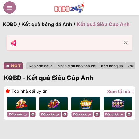
Bỏ
qua
nội
KQBD
/
Kết quả bóng đá Anh
/
Kết quả Siêu Cúp Anh
dung
🔥
HOT
Kèo nhà cái 5
Nhận định kèo nhà cái
Kèo bóng đá
7m
KQBD - Kết quả Siêu Cúp Anh
Top nhà cái uy tín
Xem tất cả
Vin88